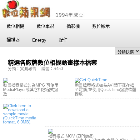
數位相機
數位單眼
攝影機
數位顯示
掃描器
Energy
配件
精選各廠牌數位相機動畫樣本檔案
分類：實測報告 編號：S450
動畫檔案格式如為MPG 可使用
動畫檔案格式如為AVI請下載存檔
MediaPlayer或其它相容程式撥
至電腦,並使用QuickTime撥放軟體
放.
撥放.
檔案格式 MOV (ZIP壓縮)