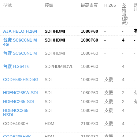
型號
接頭
最高畫質
H.265
多
碼
流
(最
高)
AJA HELO H.264
SDI /HDMI
1080P60
-
-
台廠 SC6C0N1 M
SDI /HDMI
1080P60
-
4
-
4G
台廠 SC6C0N1 M
SDI /HDMI
1080P60
-
-
-
台廠 H.264T6
SDI/HDMI/DVI..
1080P60
-
4
-
CODE588HSDI4G
SDI
1080P60
支援
4
-
HDENC265W-SDI
SDI
1080P60
支援
2
HDENC265-SDI
SDI
1080P60
支援
2
HDENCC265-
SDI
1080P60
支援
4
-
NSDI
CODE4K60H
HDMI
2160P30
支援
4
-
CODE265H4K
HDMI
2160P30
支援
4
-