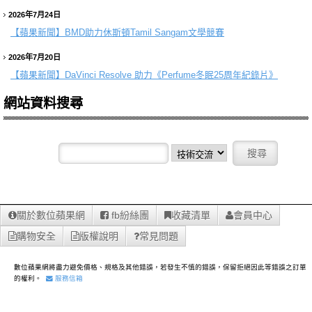
2026年7月24日
【蘋果新聞】
BMD助力休斯頓Tamil Sangam文學競賽
2026年7月20日
【蘋果新聞】
DaVinci Resolve 助力《Perfume冬眠25周年紀錄片》
網站資料搜尋
關於數位蘋果網
fb紛絲團
收藏清單
會員中心
購物安全
版權說明
常見問題
數位蘋果網將盡力避免價格、規格及其他錯誤，若發生不慎的錯誤，保留拒絕因此等錯誤之訂單
的權利。
服務信箱