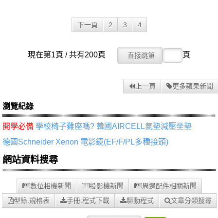
下一頁
2
3
4
現在第1頁 / 共有200頁
頁
上一頁
更多蘋果新聞
瀏覽紀錄
開學必備
學校椅子難座嗎? 韓國AIRCELL氣墊減壓坐墊
德國Schneider Xenon 電影鏡(EF/F/PL多種接頭)
網站資料搜尋
數位相機新聞
投影機新聞
周邊配件相關新聞
型錄.規格表
手冊.程式下載
驅動程式
文章分類搜尋