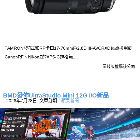
TAMRON發布Z和RF卡口17-70mmF/2.8DiIII-AVCRXD鏡頭適用於
CanonRF、NikonZ的APS-C規格無....
圖片版權屬該公司
BMD發佈UltraStudio Mini 12G I/O新品
2026年7月28日 文章分類：
蘋果新聞