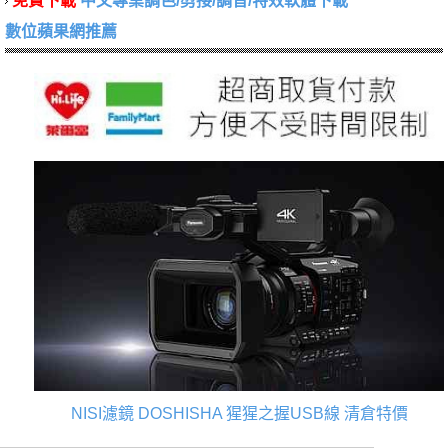
免費下載
中文專業調色/剪接/調音/特效軟體下載
數位蘋果網推薦
NISI濾鏡
DOSHISHA 猩猩之握USB線
清倉特價