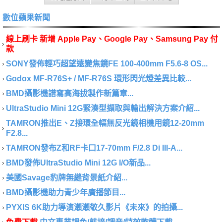
數位蘋果新聞
線上刷卡 新增 Apple Pay、Google Pay、Samsung Pay 付
款
SONY發佈輕巧超望遠變焦鏡FE 100-400mm F5.6-8 OS...
Godox MF-R76S+ / MF-R76S 環形閃光燈差異比較...
BMD攝影機譜寫高海拔製作新篇章...
UltraStudio Mini 12G緊湊型擷取與輸出解決方案介紹...
TAMRON推出E、Z接環全幅無反光鏡相機用鏡12-20mm
F2.8...
TAMRON發布Z和RF卡口17-70mm F/2.8 Di III-A...
BMD發佈UltraStudio Mini 12G I/O新品...
美國Savage豹牌無縫背景紙介紹...
BMD攝影機助力青少年廣播節目...
PYXIS 6K助力導演瀨瀨敬久影片《未來》的拍攝...