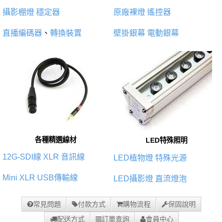
攝影棚燈
穩定器
原廠裸燈
遙控器
直播編碼器
、
轉換裝置
壁掛銀幕
電動銀幕
各種精選線材
LED特殊照明
12G-SDI線
XLR 音訊線
LED植物燈
特殊光源
Mini XLR
USB傳輸線
LED攝影燈
直流燈泡
常見問題
付款方式
購物流程
保固說明
配送方式
訂單查詢
會員中心