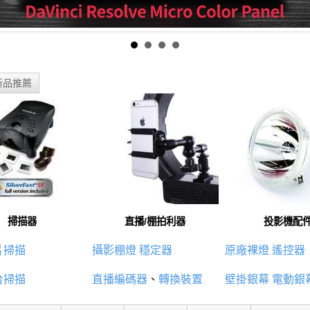
新品推薦
掃描器
直播/棚拍利器
投影機配
片掃描
攝影棚燈
穩定器
原廠裸燈
遙控器
台掃描
直播編碼器
、
轉換裝置
壁掛銀幕
電動銀