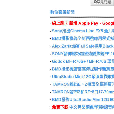
常見問題
數位蘋果新聞
線上刷卡 新增 Apple Pay、Googl
Sony推出Cinema Line FX5 全片
BMD攝影機為全新西稅應用程式採集
Alex Zarfati的Fail Safe採用Blackm
SONY發佈輕巧超望遠變焦鏡FE 100-40
Godox MF-R76S+ / MF-R76S
BMD攝影機譜寫高海拔製作新篇章..
UltraStudio Mini 12G緊湊型
TAMRON推出E、Z接環全幅無反光鏡相
TAMRON發布Z和RF卡口17-70mm F/2.
BMD發佈UltraStudio Mini 12G I/
免費下載
中文專業調色/剪接/調音