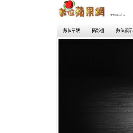
數位單眼
攝影機
數位顯示