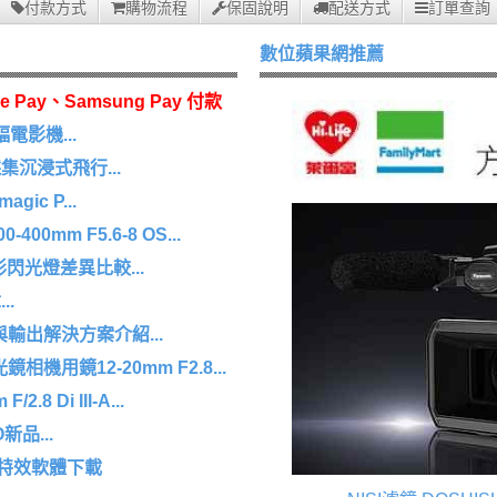
付款方式
購物流程
保固說明
配送方式
訂單查詢
數位蘋果網推薦
e Pay、Samsung Pay 付款
幅電影機...
沉浸式飛行...
agic P...
0mm F5.6-8 OS...
 環形閃光燈差異比較...
.
擷取與輸出解決方案介紹...
機用鏡12-20mm F2.8...
8 Di III-A...
O新品...
/特效軟體下載