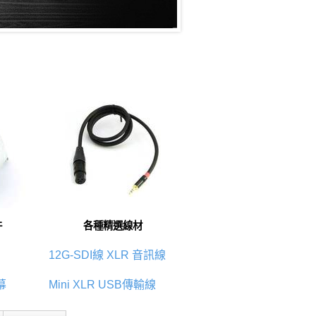
件
各種精選線材
12G-SDI線
XLR 音訊線
幕
Mini XLR
USB傳輸線