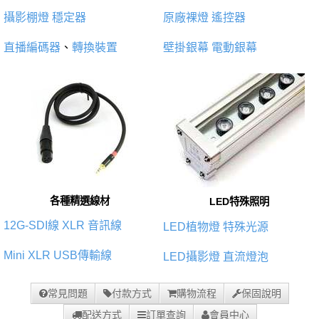
攝影棚燈
穩定器
原廠裸燈
遙控器
直播編碼器
、
轉換裝置
壁掛銀幕
電動銀幕
各種精選線材
LED特殊照明
12G-SDI線
XLR 音訊線
LED植物燈
特殊光源
Mini XLR
USB傳輸線
LED攝影燈
直流燈泡
常見問題
付款方式
購物流程
保固說明
配送方式
訂單查詢
會員中心