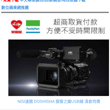
免費下載
中文專業調色/剪接/調音/特效軟體下載
數位蘋果網推薦
NISI濾鏡
DOSHISHA 猩猩之握USB線
清倉特價