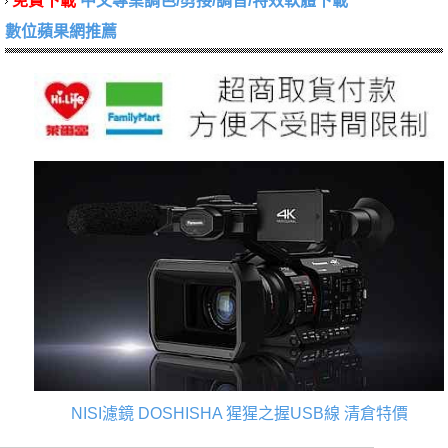
免費下載
中文專業調色/剪接/調音/特效軟體下載
數位蘋果網推薦
NISI濾鏡
DOSHISHA 猩猩之握USB線
清倉特價