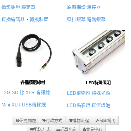
攝影棚燈
穩定器
原廠裸燈
遙控器
直播編碼器
、
轉換裝置
壁掛銀幕
電動銀幕
各種精選線材
LED特殊照明
12G-SDI線
XLR 音訊線
LED植物燈
特殊光源
Mini XLR
USB傳輸線
LED攝影燈
直流燈泡
常見問題
付款方式
購物流程
保固說明
配送方式
訂單查詢
會員中心