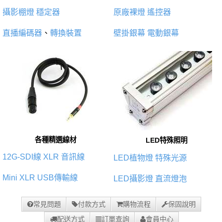
攝影棚燈
穩定器
原廠裸燈
遙控器
直播編碼器
、
轉換裝置
壁掛銀幕
電動銀幕
各種精選線材
LED特殊照明
12G-SDI線
XLR 音訊線
LED植物燈
特殊光源
Mini XLR
USB傳輸線
LED攝影燈
直流燈泡
常見問題
付款方式
購物流程
保固說明
配送方式
訂單查詢
會員中心