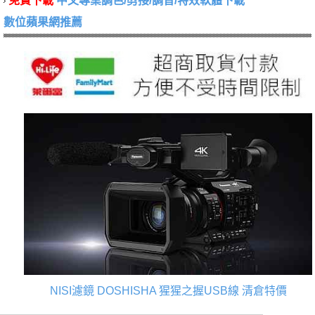
免費下載
中文專業調色/剪接/調音/特效軟體下載
數位蘋果網推薦
NISI濾鏡
DOSHISHA 猩猩之握USB線
清倉特價