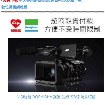
免費下載
中文專業調色/剪接/調音/特效軟體下載
數位蘋果網推薦
NISI濾鏡
DOSHISHA 猩猩之握USB線
清倉特價