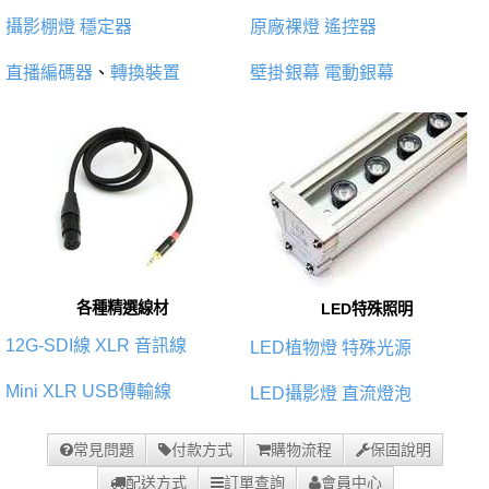
攝影棚燈
穩定器
原廠裸燈
遙控器
直播編碼器
、
轉換裝置
壁掛銀幕
電動銀幕
各種精選線材
LED特殊照明
12G-SDI線
XLR 音訊線
LED植物燈
特殊光源
Mini XLR
USB傳輸線
LED攝影燈
直流燈泡
常見問題
付款方式
購物流程
保固說明
配送方式
訂單查詢
會員中心