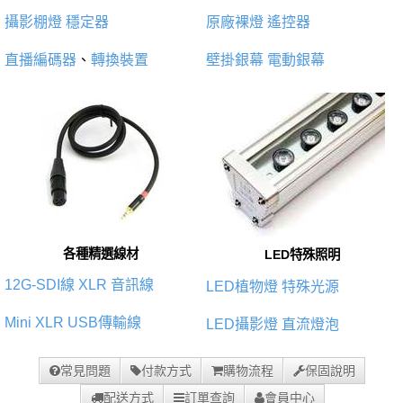
攝影棚燈
穩定器
原廠裸燈
遙控器
直播編碼器
、
轉換裝置
壁掛銀幕
電動銀幕
各種精選線材
LED特殊照明
12G-SDI線
XLR 音訊線
LED植物燈
特殊光源
Mini XLR
USB傳輸線
LED攝影燈
直流燈泡
常見問題
付款方式
購物流程
保固說明
配送方式
訂單查詢
會員中心