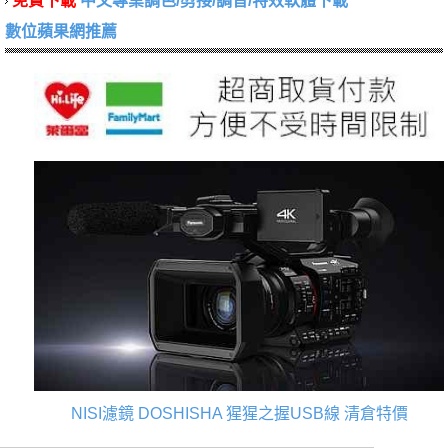
免費下載
中文專業調色/剪接/調音/特效軟體下載
數位蘋果網推薦
NISI濾鏡
DOSHISHA 猩猩之握USB線
清倉特價