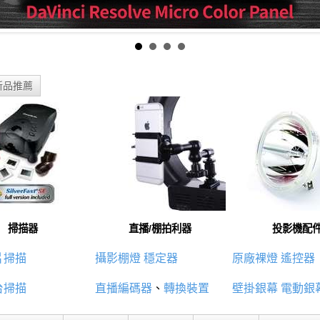
新品推薦
掃描器
直播/棚拍利器
投影機配
片掃描
攝影棚燈
穩定器
原廠裸燈
遙控器
台掃描
直播編碼器
、
轉換裝置
壁掛銀幕
電動銀