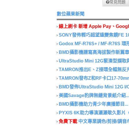
常見問題
數位蘋果新聞
線上刷卡 新增 Apple Pay、Googl
SONY發佈輕巧超望遠變焦鏡FE 100-40
Godox MF-R76S+ / MF-R76S
BMD攝影機譜寫高海拔製作新篇章..
UltraStudio Mini 12G緊湊型
TAMRON推出E、Z接環全幅無反光鏡相
TAMRON發布Z和RF卡口17-70mm F/2.
BMD發佈UltraStudio Mini 12G I/
美國Savage豹牌無縫背景紙介紹..
BMD攝影機助力青少年廣播節目...
PYXIS 6K助力導演瀨瀨敬久影片《
免費下載
中文專業調色/剪接/調音