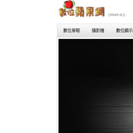
數位單眼
攝影機
數位顯示