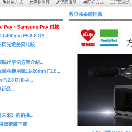
付款方式
購物流程
保固說明
配送方式
訂單查詢
數位蘋果網推薦
e Pay、Samsung Pay 付款
0mm F5.6-8 OS...
 環形閃光燈差異比較...
.
擷取與輸出解決方案介紹...
機用鏡12-20mm F2.8...
8 Di III-A...
O新品...
.
未來》的拍攝...
/特效軟體下載