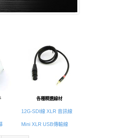
件
各種精選線材
12G-SDI線
XLR 音訊線
幕
Mini XLR
USB傳輸線