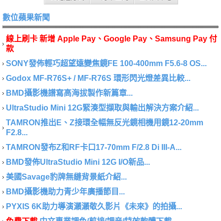
數位蘋果新聞
線上刷卡 新增 Apple Pay、Google Pay、Samsung Pay 付
款
SONY發佈輕巧超望遠變焦鏡FE 100-400mm F5.6-8 OS...
Godox MF-R76S+ / MF-R76S 環形閃光燈差異比較...
BMD攝影機譜寫高海拔製作新篇章...
UltraStudio Mini 12G緊湊型擷取與輸出解決方案介紹...
TAMRON推出E、Z接環全幅無反光鏡相機用鏡12-20mm
F2.8...
TAMRON發布Z和RF卡口17-70mm F/2.8 Di III-A...
BMD發佈UltraStudio Mini 12G I/O新品...
美國Savage豹牌無縫背景紙介紹...
BMD攝影機助力青少年廣播節目...
PYXIS 6K助力導演瀨瀨敬久影片《未來》的拍攝...