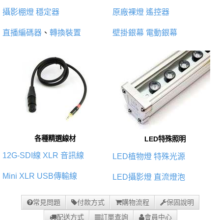
攝影棚燈
穩定器
原廠裸燈
遙控器
直播編碼器
、
轉換裝置
壁掛銀幕
電動銀幕
各種精選線材
LED特殊照明
12G-SDI線
XLR 音訊線
LED植物燈
特殊光源
Mini XLR
USB傳輸線
LED攝影燈
直流燈泡
常見問題
付款方式
購物流程
保固說明
配送方式
訂單查詢
會員中心