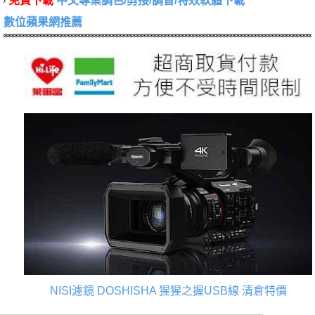
免費下載
中文專業調色/剪接/調音/特效軟體下載
數位蘋果網推薦
NISI濾鏡
DOSHISHA 猩猩之握USB線
清倉特價