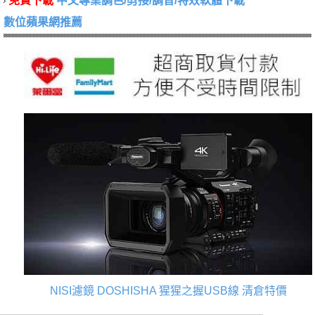
免費下載
中文專業調色/剪接/調音/特效軟體下載
數位蘋果網推薦
NISI濾鏡
DOSHISHA 猩猩之握USB線
清倉特價