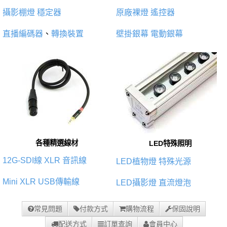
攝影棚燈
穩定器
原廠裸燈
遙控器
直播編碼器
、
轉換裝置
壁掛銀幕
電動銀幕
各種精選線材
LED特殊照明
12G-SDI線
XLR 音訊線
LED植物燈
特殊光源
Mini XLR
USB傳輸線
LED攝影燈
直流燈泡
常見問題
付款方式
購物流程
保固說明
配送方式
訂單查詢
會員中心