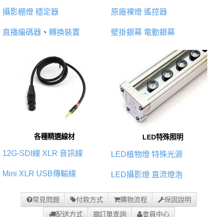
攝影棚燈
穩定器
原廠裸燈
遙控器
直播編碼器
、
轉換裝置
壁掛銀幕
電動銀幕
各種精選線材
LED特殊照明
12G-SDI線
XLR 音訊線
LED植物燈
特殊光源
Mini XLR
USB傳輸線
LED攝影燈
直流燈泡
常見問題
付款方式
購物流程
保固說明
配送方式
訂單查詢
會員中心