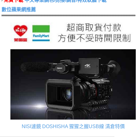
免費下載
中文專業調色/剪接/調音/特效軟體下載
數位蘋果網推薦
NISI濾鏡
DOSHISHA 猩猩之握USB線
清倉特價