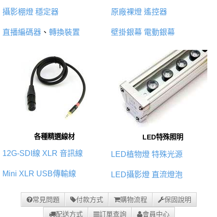
攝影棚燈
穩定器
原廠裸燈
遙控器
直播編碼器
、
轉換裝置
壁掛銀幕
電動銀幕
各種精選線材
LED特殊照明
12G-SDI線
XLR 音訊線
LED植物燈
特殊光源
Mini XLR
USB傳輸線
LED攝影燈
直流燈泡
常見問題
付款方式
購物流程
保固說明
配送方式
訂單查詢
會員中心