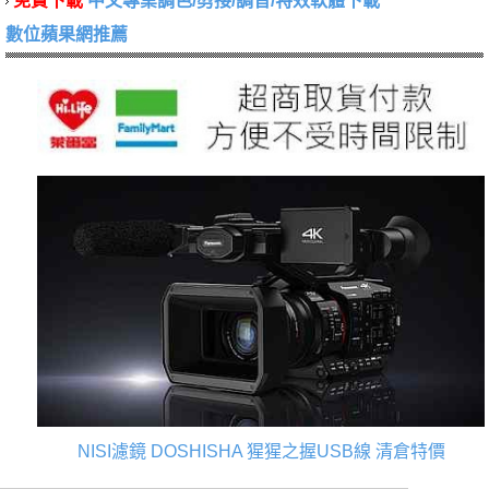
免費下載
中文專業調色/剪接/調音/特效軟體下載
數位蘋果網推薦
NISI濾鏡
DOSHISHA 猩猩之握USB線
清倉特價