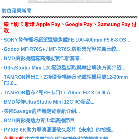
數位蘋果新聞
線上刷卡 新增 Apple Pay、Google Pay、Samsung Pay 付
款
SONY發佈輕巧超望遠變焦鏡FE 100-400mm F5.6-8 OS...
Godox MF-R76S+ / MF-R76S 環形閃光燈差異比較...
BMD攝影機譜寫高海拔製作新篇章...
UltraStudio Mini 12G緊湊型擷取與輸出解決方案介紹...
TAMRON推出E、Z接環全幅無反光鏡相機用鏡12-20mm
F2.8...
TAMRON發布Z和RF卡口17-70mm F/2.8 Di III-A...
BMD發佈UltraStudio Mini 12G I/O新品...
美國Savage豹牌無縫背景紙介紹...
BMD攝影機助力青少年廣播節目...
PYXIS 6K助力導演瀨瀨敬久影片《未來》的拍攝...