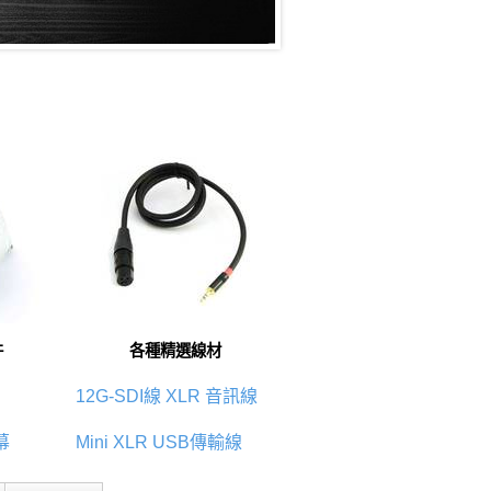
件
各種精選線材
12G-SDI線
XLR 音訊線
幕
Mini XLR
USB傳輸線