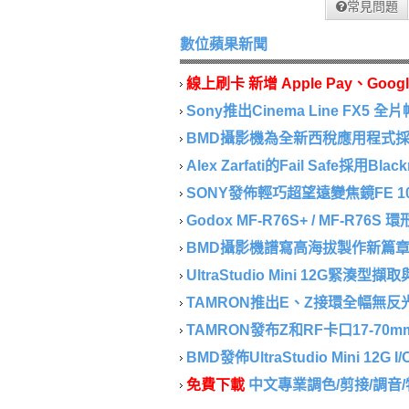
常見問題
數位蘋果新聞
線上刷卡 新增 Apple Pay、Googl
Sony推出Cinema Line FX5 全片
BMD攝影機為全新西稅應用程式採集
Alex Zarfati的Fail Safe採用Blackm
SONY發佈輕巧超望遠變焦鏡FE 100-40
Godox MF-R76S+ / MF-R76S
BMD攝影機譜寫高海拔製作新篇章..
UltraStudio Mini 12G緊湊型
TAMRON推出E、Z接環全幅無反光鏡相
TAMRON發布Z和RF卡口17-70mm F/2.
BMD發佈UltraStudio Mini 12G I/
免費下載
中文專業調色/剪接/調音