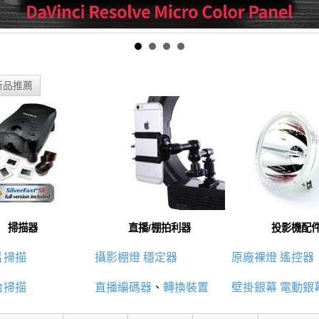
新品推薦
掃描器
直播/棚拍利器
投影機配
片掃描
攝影棚燈
穩定器
原廠裸燈
遙控器
台掃描
直播編碼器
、
轉換裝置
壁掛銀幕
電動銀