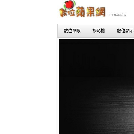
數位單眼
攝影機
數位顯示