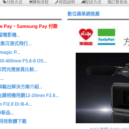
付款方式
購物流程
保固說明
配送方式
訂單查詢
數位蘋果網推薦
e Pay、Samsung Pay 付款
幅電影機...
沉浸式飛行...
agic P...
0mm F5.6-8 OS...
 環形閃光燈差異比較...
.
擷取與輸出解決方案介紹...
機用鏡12-20mm F2.8...
8 Di III-A...
O新品...
/特效軟體下載