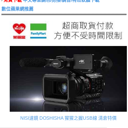
免費下載
中文專業調色/剪接/調音/特效軟體下載
數位蘋果網推薦
NISI濾鏡
DOSHISHA 猩猩之握USB線
清倉特價