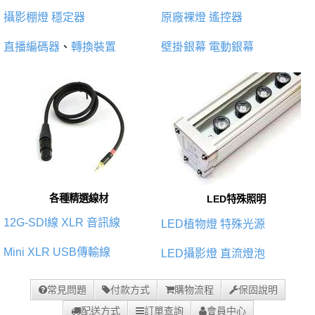
攝影棚燈
穩定器
原廠裸燈
遙控器
直播編碼器
、
轉換裝置
壁掛銀幕
電動銀幕
各種精選線材
LED特殊照明
12G-SDI線
XLR 音訊線
LED植物燈
特殊光源
Mini XLR
USB傳輸線
LED攝影燈
直流燈泡
常見問題
付款方式
購物流程
保固說明
配送方式
訂單查詢
會員中心