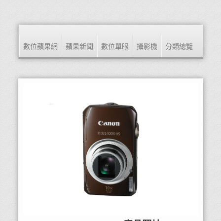
數位蘋果網
蘋果新聞
數位單眼
攝影機
分類總覽