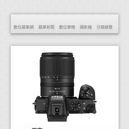
數位蘋果網
蘋果新聞
數位單眼
攝影機
分類總覽