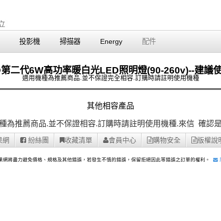
投影機
掃描器
Energy
配件
O第二代6W高功率暖白光LED照明燈(90-260v)--建
適用機種為推薦商品.並不保證完全相容.訂購時請註明使用機種
其他相容產品
種為推薦商品.並不保證相容.訂購時請註明使用機種.
來信
確認是
果網
紛絲團
收藏清單
會員中心
購物安全
版權說
果網將盡力避免價格、規格及其他錯誤，若發生不慎的錯誤，保留拒絕因此等錯誤之訂單的權利。