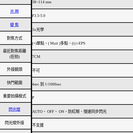
38~114 mm
光 圈
F3.5-5.0
變 焦
3x光學
對焦方式
(+)單點、( Muit )多點、(i) i-EPS
最近對焦距離
(近拍)
7CM
外接鏡頭
不可
快門範圍
4sec 到 1/1000sec
重要拍攝模式
P
閃光燈
AUTO、 OFF、 ON、防紅眼、慢速同步閃光
閃光燈外接
不支援