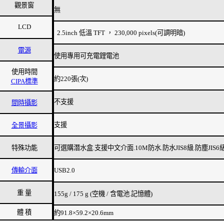
觀景窗
無
LCD
2.5inch 低溫 TFT ， 230,000 pixels(可調明暗)
電源
使用專用可充電鋰電池
使用時間
約220張(次)
CIPA標準
不支援
間時攝影
支援
全景攝影
特殊功能
可選購潛水盒.支援中文介面.10M防水.防水JIS8級.防塵JIS6級
傳輸介面
USB2.0
重 量
155g / 175 g (空機 / 含電池.記憶體)
體 積
約91.8×59.2×20.6mm