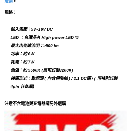
燈架
。
規格：
輸入電壓：5V~16V DC
LED ：台灣晶片 High power LED *5
最大出光總流明：>500 lm
功率：約 6W
耗電：約 7W
色溫：約 5500K (另可訂製3200K)
接頭形式：點煙頭 ( 內含保險絲 ) / 2.1 DC頭 / ( 可特別訂製
4pin 佳能頭)
注意不含電池與充電器請另外選購