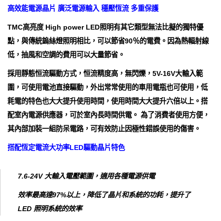
高效能電源晶片 廣泛電源輸入 穩壓恆流 多重保護
TMC高亮度 High power LED照明有其它類型無法比擬的獨特優
點，與傳統鎢絲燈照明相比，可以節省90％的電費。因為熱輻射線
低，抽風和空調的費用可以大量節省。
採用靜態恒流驅動方式，恒流精度高，無閃爍，5V-16V大輸入範
圍，可使用電池直接驅動，外出常常使用的車用電瓶也可使用，低
耗電的特色也大大提升使用時間，使用時間大大提升六倍以上。搭
配室內電源供應器，可於室內長時間供電。 為了消費者使用方便，
其內部加裝一組防呆電路，可有效防止因極性錯誤使用的傷害。
搭配恆定電流大功率LED驅動晶片特色
7.6-24V 大輸入電壓範圍，適用各種電源供電
效率最高達97%以上，降低了晶片和系統的功耗，提升了
LED 照明系統的效率