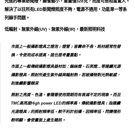
先進的專業新聞燈，麻雀雖小，重量僅328克，亮度可是相當驚人。
解決了以往所有LED新聞燈照度不夠，電源不通用，功能單一等系
列棘手問題。
低輻射、無紫外線(UV)、無紫外線(IR)，最新照明科技
市面上一般攝影燈具之燈泡﹝燈管﹞皆壽命不長，耗材經常性替
換，令使用成本提高，這也是考量重點。
市面上一般傳統攝影燈具器材如：鎢絲燈、石英燈…等連續光源
攝影燈具，照射所產生紫外線與輻射熱，若被攝物對光熱敏感，
則後續影響頗深
照射之亮度、色溫，會隨著使用間期而有衰減不定的現象。而且
TMC高亮度High power LED的頻率高，傳統攝影燈具﹝指連續
光源燈具﹞的照射頻率低，較不利於拍攝，因頻率低，閃爍情形
較明顯，會使畫面上產生雜訊。