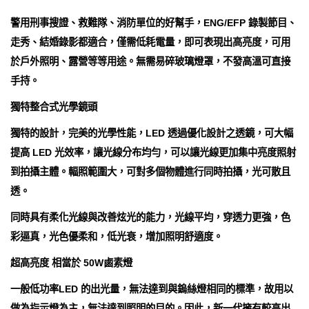
警用刑事搜證、救難隊、消防單位的好幫手，ENG/EFP 錄製節目、
走秀、結婚錄影都適合，僅需低耗電量，即可表現出高亮度，可用
於戶外照明、露營等等用途。無需易碎玻璃燈罩，不發高溫可直接
手持。
獨特整合式光學鏡頭
獨特的設計，完美的光學性能，LED 透過優化設計之透鏡，可大幅
提高 LED 光效率，讓光線分布均勻，可以讓光線更加集中亮度照射
到拍攝主體。輻照範圍大，可對多個物體進行同時拍攝，光可散且
透。
同時具有柔化光線與改善炫光的能力，光線平均，穿透力更強，色
彩逼真，光色優柔和，低光衰，增加照明舒適度。
超高亮度 相當於 50W鹵素燈
一般低功率LED 的出光量，無法達到與鎢絲燈相同的標準，故用以
做為指示燈為主，無法達到照明的目的。因此，新一代擁有較高出