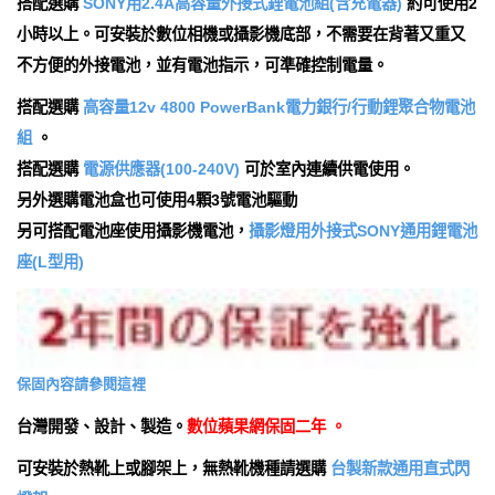
搭配選購
SONY用2.4A高容量外接式鋰電池組(含充電器)
約可使用2
小時以上。可安裝於數位相機或攝影機底部，不需要在背著又重又
不方便的外接電池，並有電池指示，可準確控制電量。
搭配選購
高容量12v 4800 PowerBank電力銀行/行動鋰聚合物電池
組
。
搭配選購
電源供應器(100-240V)
可於室內連續供電使用。
另外選購電池盒也可使用4顆3號電池驅動
另可搭配電池座使用攝影機電池，
攝影燈用外接式SONY通用鋰電池
座(L型用)
保固內容請參閱這裡
台灣開發、設計、製造。
數位蘋果網保固二年 。
可安裝於熱靴上或腳架上，無熱靴機種請選購
台製新款通用直式閃