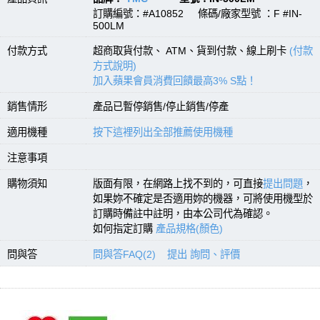
訂購編號：#A10852 條碼/廠家型號 ：F #IN-
500LM
付款方式
超商取貨付款、 ATM、貨到付款、線上刷卡
(付款
方式說明)
加入蘋果會員消費回饋最高3% S點！
銷售情形
產品已暫停銷售/停止銷售/停產
適用機種
按下這裡列出全部推薦使用機種
注意事項
購物須知
版面有限，在網路上找不到的，可直接
提出問題
，
如果妳不確定是否適用妳的機器，可將使用機型於
訂購時備註中註明，由本公司代為確認。
如何指定訂購
產品規格(顏色)
問與答
問與答FAQ(2)
提出 詢問、評價