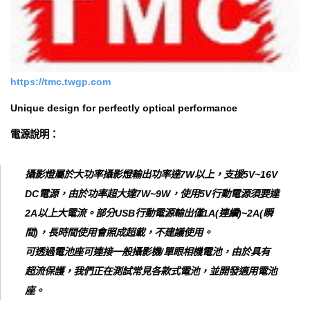
https://tmc.twgp.com
Unique design for perfectly optical performance
電源說明：
攝影燈屬於大功率攝影燈輸出功率達7W以上，支援5V~16V
DC電源，由於功率超大達7W~9W，使用5V行動電源須要達
2A以上大電流。部分USB行動電源輸出僅1A(連續)~2A(瞬
間)，長時間使用會照成超載，不建議使用。
可透過電池座可連接一般攝影機/單眼相機電池，由於具有
超流保護，我們正在測試常見各款式電池，並開發適用電池
座。