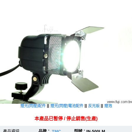
燈光(閃燈)配件
||
燈光(閃燈)電池配件
||
反光板
||
燈泡
本產品已暫停 / 停止銷售(生產)
產品資訊
品牌：
TMC
型號：IN-500LM