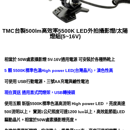
TMC台製500lm高效率5500K LED外拍攝影燈/太陽
燈組(5~16V)
相當於 50W鹵素攝影燈 5V-16V通用電源 可安裝於各種熱靴上
5 顆 5500K標準色溫High power LED(台灣晶片)，演色性高
可使用 USB行動電源、三號AA充電與鹼性電池
現在買送 通用直式閃燈架，USB轉接頭
使用五顆 新版5500K標準色溫高流明 High power LED ，亮度高達
500流明以上， 實測1公尺照度可達1200 lux以上，高效能節能LED
驅動晶片。相當於50W鹵素攝影燈亮度。