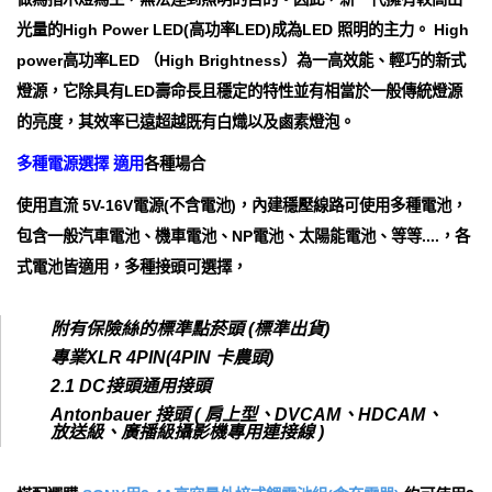
光量的High Power LED(高功率LED)成為LED 照明的主力。 High
power高功率LED （High Brightness）為一高效能、輕巧的新式
燈源，它除具有LED壽命長且穩定的特性並有相當於一般傳統燈源
的亮度，其效率已遠超越既有白熾以及鹵素燈泡。
多種電源選擇 適用
各種場合
使用直流 5V-16V電源(不含電池)，內建穩壓線路可使用多種電池，
包含一般汽車電池、機車電池、NP電池、太陽能電池、等等....，各
式電池皆適用，多種接頭可選擇，
附有保險絲的標準點菸頭 (標準出貨)
專業XLR 4PIN(4PIN 卡農頭)
2.1 DC接頭通用接頭
Antonbauer 接頭 ( 肩上型、DVCAM、HDCAM、
放送級、廣播級攝影機專用連接線 )