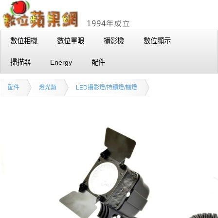
數位相機
數位單眼
攝影機
數位顯示
掃描器
Energy
配件
配件
燈光類
LED攝影燈/持續燈/棚燈