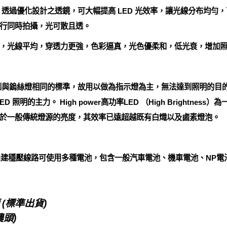
 透過優化設計之透鏡，可大幅提高 LED 光效率，讓光線分布均勻
行同時拍攝，光可散且透。
，光線平均，穿透力更強，色彩逼真，光色優柔和，低光衰，增加
達到與鎢絲燈相同的標準，故用以做為指示燈為主，無法達到照明的目
成為LED 照明的主力。 High power高功率LED （High Bright
當於一般傳統燈源的亮度，其效率已遠超越既有白熾以及鹵素燈泡。
)，內建穩壓線路可使用多種電池，包含一般汽車電池、機車電池、NP電池
(標準出貨)
農頭)