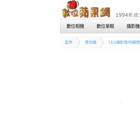
數位相機
數位單眼
攝影機
配件
燈光類
LED攝影燈/持續燈