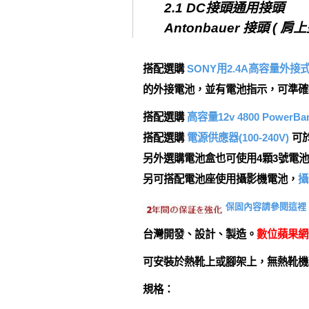
2.1 DC接頭通用接頭
Antonbauer 接頭 
搭配選購
SONY用2.4A高容量外接
的外接電池，並有電池指示，可準確
搭配選購
高容量12v 4800 Pow
搭配選購
電源供應器(100-240V)
可
另外選購電池盒也可使用4顆3號電
另可搭配電池座使用攝影機電池，
攝
保固內容請參閱這裡
台灣開發、設計、製造。
數位蘋果網
可安裝於熱靴上或腳架上，無熱靴
規格：