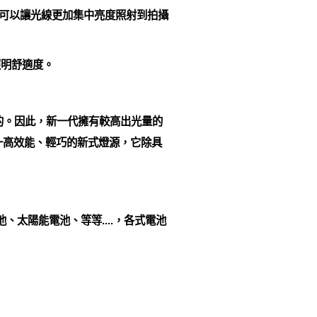
，可以讓光線更加集中亮度照射到拍攝
照明舒適度。
的。因此，新一代擁有較高出光量的
ness）為一高效能、輕巧的新式燈源，它除具
、太陽能電池、等等....，各式電池