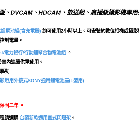
( 肩上型、DVCAM、HDCAM、放送級、廣播級攝影機專用
式鋰電池組(含充電器)
約可使用2小時以上。可安裝於數位相機或攝影
控制電量。
erBank電力銀行/行動鋰聚合物電池組
。
於室內連續供電使用。
池驅動
影燈用外接式SONY通用鋰電池座(L型用)
保固二年 。
機種請選購
台製新款通用直式閃燈架
。