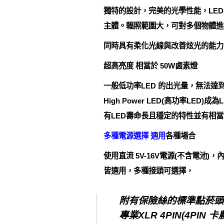
獨特的設計，完美的光學性能，LED
主體。輻照範圍大，可對多個物體進
同時具有柔化光線與改善炫光的能力
超高亮度 相當於 50W鹵素燈
一般低功率LED 的出光量，無法
High Power LED(高功率LED)
有LED壽命長且穩定的特性並有相
多種電源選擇 適用
各種場合
使用直流 5V-16V電源(不含電池
皆適用，多種接頭可選擇，
附有保險絲的標準點菸頭 
專業XLR 4PIN(4PIN 卡