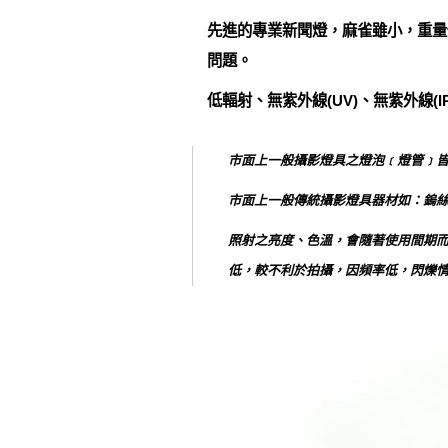
先進的專業新聞燈，麻雀雖小，重量
問題。
低輻射、無紫外線(UV)、無紫外線(
市面上一般攝影燈具之燈泡﹝燈管﹞
市面上一般傳統攝影燈具器材如：鎢
照射之亮度、色溫，會隨著使用間期而有
低，較不利於拍攝，因頻率低，閃爍