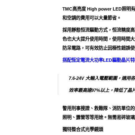
TMC高亮度 High power 
和空調的費用可以大量節省。
採用靜態恒流驅動方式，恒流精度高
色也大大提升使用時間，使用時間大
防呆電路，可有效防止因極性錯誤使
搭配恆定電流大功率LED驅動晶片特
7.6-24V 大輸入電壓範圍，適
效率最高達97%以上，降低了晶
警用刑事搜證、救難隊、消防單位的
照明、露營等等用途。無需易碎玻璃
獨特整合式光學鏡頭