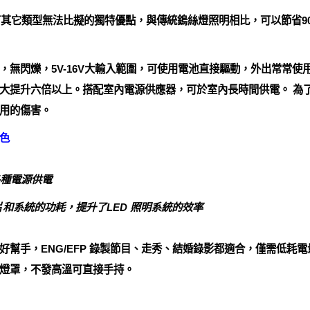
LED照明有其它類型無法比擬的獨特優點，與傳統鎢絲燈照明相比，可以節
，無閃爍，5V-16V大輸入範圍，可使用電池直接驅動，外出常常使
大提升六倍以上。搭配室內電源供應器，可於室內長時間供電。 為
用的傷害。
色
用各種電源供電
片和系統的功耗，提升了LED 照明系統的效率
好幫手，ENG/EFP 錄製節目、走秀、結婚錄影都適合，僅需低耗
燈罩，不發高溫可直接手持。