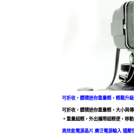
可折收，體積迷你重量輕，輕鬆升級
可折收，體積迷你重量輕，大小與傳
。重量超輕，外出攜帶超輕便，移動
高效能電源晶片 廣泛電源輸入 穩壓