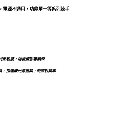
夠，電源不通用，功能單一等系列棘手
光熱敏感，則後續影響頗深
影燈具﹝指連續光源燈具﹞的照射頻率