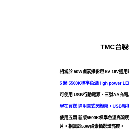
TMC台製
相當於 50W鹵素攝影燈 5V-16V
5 顆 5500K標準色溫High power
可使用 USB行動電源、三號AA充
現在買送 通用直式閃燈架，USB轉
使用五顆 新版5500K標準色溫高流明 H
片。相當於50W鹵素攝影燈亮度。