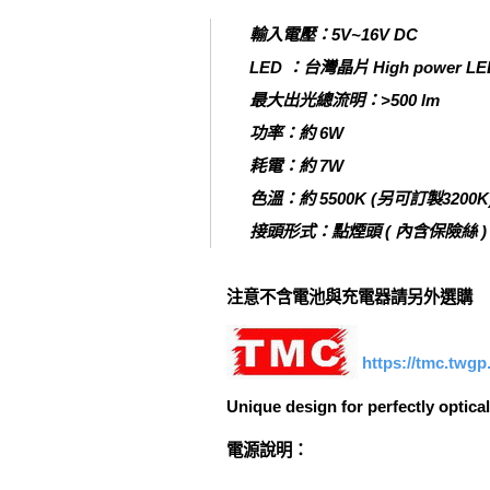
輸入電壓：5V~16V DC
LED ：台灣晶片 High power LED
最大出光總流明：>500 lm
功率：約 6W
耗電：約 7W
色溫：約 5500K (另可訂製3200K
接頭形式：點煙頭 ( 內含保險絲 ) / 2
注意不含電池與充電器請另外選購
https://tmc.twg
Unique design for perfectly optic
電源說明：