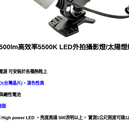
500lm高效率5500K LED外拍攝影燈/太陽燈組(
通用電源 可安裝於各種熱靴上
 LED(台灣晶片)，演色性高
電與鹼性電池
接頭
igh power LED ，亮度高達 500流明以上， 實測1公尺照度可達1