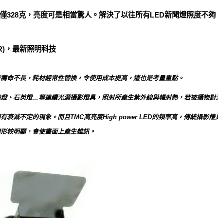
僅328克，亮度可是相當驚人。解決了以往所有LED新聞燈照度不
IR)，最新照明科技
皆壽命不長，耗材經常性替換，令使用成本提高，這也是考量重點。
絲燈、石英燈…等連續光源攝影燈具，照射所產生紫外線與輻射熱，若被攝物對
衰減不定的現象。而且TMC高亮度High power LED的頻率高，傳統攝
情形較明顯，會使畫面上產生雜訊。