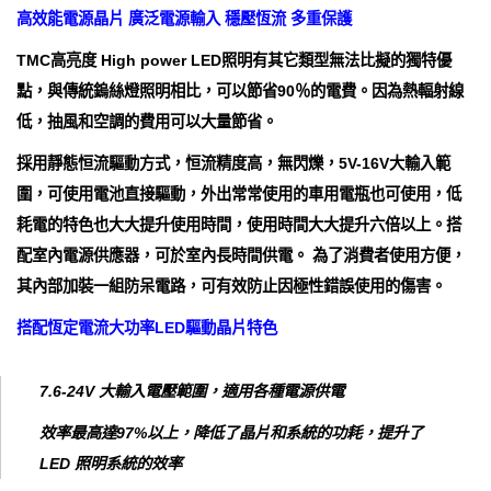
高效能電源晶片 廣泛電源輸入 穩壓恆流 多重保護
TMC高亮度 High power LED照明有其它類型無法比擬的獨特優
點，與傳統鎢絲燈照明相比，可以節省90％的電費。因為熱輻射線
低，抽風和空調的費用可以大量節省。
採用靜態恒流驅動方式，恒流精度高，無閃爍，5V-16V大輸入範
圍，可使用電池直接驅動，外出常常使用的車用電瓶也可使用，低
耗電的特色也大大提升使用時間，使用時間大大提升六倍以上。搭
配室內電源供應器，可於室內長時間供電。 為了消費者使用方便，
其內部加裝一組防呆電路，可有效防止因極性錯誤使用的傷害。
搭配恆定電流大功率LED驅動晶片特色
7.6-24V 大輸入電壓範圍，適用各種電源供電
效率最高達97%以上，降低了晶片和系統的功耗，提升了
LED 照明系統的效率