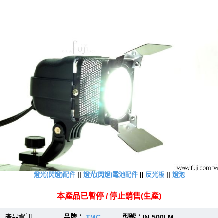
燈光(閃燈)配件
||
燈光(閃燈)電池配件
||
反光板
||
燈泡
本產品已暫停 / 停止銷售(生產)
產品資訊
品牌：
TMC
型號：IN-500LM