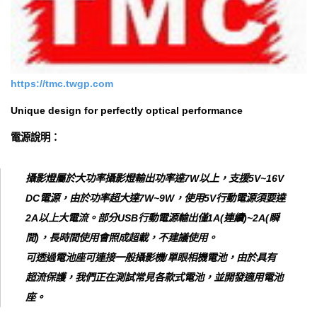
https://tmc.twgp.com
Unique design for perfectly optical performance
電源說明：
攝影燈屬於大功率攝影燈輸出功率達7W以上，支援5V~16V
DC電源，由於功率超大達7W~9W，使用5V行動電源須要達
2A以上大電流。部分USB行動電源輸出僅1A(連續)~2A(瞬
間)，長時間使用會照成超載，不建議使用。
可透過電池座可連接一般攝影機/單眼相機電池，由於具有
超流保護，我們正在測試常見各款式電池，並開發適用電池
座。