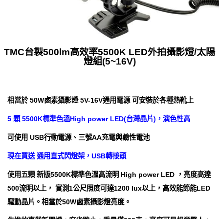
TMC台製500lm高效率5500K LED外拍攝影燈/太陽
燈組(5~16V)
相當於 50W鹵素攝影燈 5V-16V通用電源 可安裝於各種熱靴上
5 顆 5500K標準色溫High power LED(台灣晶片)，演色性高
可使用 USB行動電源、三號AA充電與鹼性電池
現在買送 通用直式閃燈架，USB轉接頭
使用五顆 新版5500K標準色溫高流明 High power LED ，亮度高達
500流明以上， 實測1公尺照度可達1200 lux以上，高效能節能LED
驅動晶片。相當於50W鹵素攝影燈亮度。