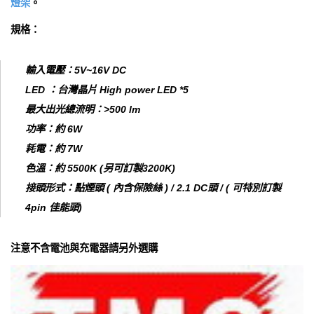
燈架
。
規格：
輸入電壓：5V~16V DC
LED ：台灣晶片 High power LED *5
最大出光總流明：>500 lm
功率：約 6W
耗電：約 7W
色溫：約 5500K (另可訂製3200K)
接頭形式：點煙頭 ( 內含保險絲 ) / 2.1 DC頭 / ( 可特別訂製
4pin 佳能頭)
注意不含電池與充電器請另外選購