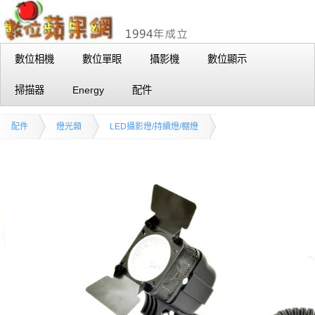
數位相機
數位單眼
攝影機
數位顯示
掃描器
Energy
配件
配件
燈光類
LED攝影燈/持續燈/棚燈