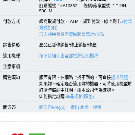
訂購編號：#A10852 條碼/廠家型號 ：F #IN-
500LM
付款方式
超商取貨付款、 ATM、貨到付款、線上刷卡
(付款
方式說明)
加入蘋果會員消費回饋最高3% S點！
銷售情形
產品已暫停銷售/停止銷售/停產
適用機種
按下這裡列出全部推薦使用機種
注意事項
購物須知
版面有限，在網路上找不到的，可直接
提出問題
，
如果妳不確定是否適用妳的機器，可將使用機型於
訂購時備註中註明，由本公司代為確認。
如何指定訂購
產品規格(顏色)
問與答
問與答FAQ(2)
提出 詢問、評價