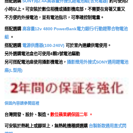
搭配選購
SONY用2.4A高容量外接式鋰電池組(含充電器)
約可使用2
小時以上。可安裝於數位相機或攝影機底部，不需要在背著又重又
不方便的外接電池，並有電池指示，可準確控制電量。
搭配選購
高容量12v 4800 PowerBank電力銀行/行動鋰聚合物電池
組
。
搭配選購
電源供應器(100-240V)
可於室內連續供電使用。
另外選購電池盒也可使用4顆3號電池驅動
另可搭配電池座使用攝影機電池，
攝影燈用外接式SONY通用鋰電池
座(L型用)
保固內容請參閱這裡
台灣開發、設計、製造。
數位蘋果網保固二年 。
可安裝於熱靴上或腳架上，無熱靴機種請選購
台製新款通用直式閃