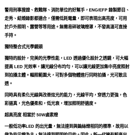
警用刑事搜證、救難隊、消防單位的好幫手，ENG/EFP 錄製節目、
走秀、結婚錄影都適合，僅需低耗電量，即可表現出高亮度，可用
於戶外照明、露營等等用途。無需易碎玻璃燈罩，不發高溫可直接
手持。
獨特整合式光學鏡頭
獨特的設計，完美的光學性能，LED 透過優化設計之透鏡，可大幅
提高 LED 光效率，讓光線分布均勻，可以讓光線更加集中亮度照射
到拍攝主體。輻照範圍大，可對多個物體進行同時拍攝，光可散且
透。
同時具有柔化光線與改善炫光的能力，光線平均，穿透力更強，色
彩逼真，光色優柔和，低光衰，增加照明舒適度。
超高亮度 相當於 50W鹵素燈
一般低功率LED 的出光量，無法達到與鎢絲燈相同的標準，故用以
做為指示燈為主，無法達到照明的目的。因此，新一代擁有較高出