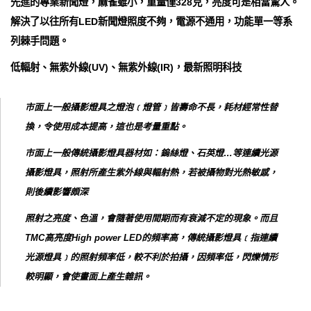
先進的專業新聞燈，麻雀雖小，重量僅328克，亮度可是相當驚人。
解決了以往所有LED新聞燈照度不夠，電源不通用，功能單一等系
列棘手問題。
低輻射、無紫外線(UV)、無紫外線(IR)，最新照明科技
市面上一般攝影燈具之燈泡﹝燈管﹞皆壽命不長，耗材經常性替
換，令使用成本提高，這也是考量重點。
市面上一般傳統攝影燈具器材如：鎢絲燈、石英燈…等連續光源
攝影燈具，照射所產生紫外線與輻射熱，若被攝物對光熱敏感，
則後續影響頗深
照射之亮度、色溫，會隨著使用間期而有衰減不定的現象。而且
TMC高亮度High power LED的頻率高，傳統攝影燈具﹝指連續
光源燈具﹞的照射頻率低，較不利於拍攝，因頻率低，閃爍情形
較明顯，會使畫面上產生雜訊。