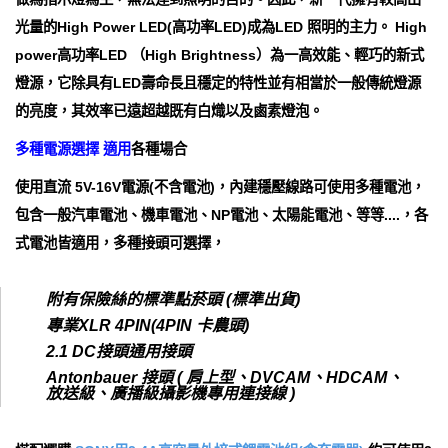
光量的High Power LED(高功率LED)成為LED 照明的主力。 High
power高功率LED （High Brightness）為一高效能、輕巧的新式
燈源，它除具有LED壽命長且穩定的特性並有相當於一般傳統燈源
的亮度，其效率已遠超越既有白熾以及鹵素燈泡。
多種電源選擇 適用
各種場合
使用直流 5V-16V電源(不含電池)，內建穩壓線路可使用多種電池，
包含一般汽車電池、機車電池、NP電池、太陽能電池、等等....，各
式電池皆適用，多種接頭可選擇，
附有保險絲的標準點菸頭 (標準出貨)
專業XLR 4PIN(4PIN 卡農頭)
2.1 DC接頭通用接頭
Antonbauer 接頭 ( 肩上型、DVCAM、HDCAM、
放送級、廣播級攝影機專用連接線 )