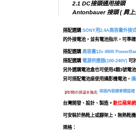
2.1 DC接頭通用接頭
Antonbauer 接頭 
搭配選購
SONY用2.4A高容量外接
的外接電池，並有電池指示，可準確
搭配選購
高容量12v 4800 Pow
搭配選購
電源供應器(100-240V)
可
另外選購電池盒也可使用4顆3號電
另可搭配電池座使用攝影機電池，
攝
保固內容請參閱這裡
台灣開發、設計、製造。
數位蘋果網
可安裝於熱靴上或腳架上，無熱靴
規格：