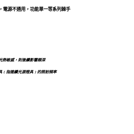
夠，電源不通用，功能單一等系列棘手
光熱敏感，則後續影響頗深
影燈具﹝指連續光源燈具﹞的照射頻率