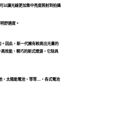
，可以讓光線更加集中亮度照射到拍攝
照明舒適度。
的。因此，新一代擁有較高出光量的
ness）為一高效能、輕巧的新式燈源，它除具
、太陽能電池、等等....，各式電池