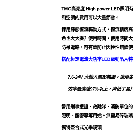
TMC高亮度 High power 
和空調的費用可以大量節省。
採用靜態恒流驅動方式，恒流精度高
色也大大提升使用時間，使用時間大
防呆電路，可有效防止因極性錯誤使
搭配恆定電流大功率LED驅動晶片特
7.6-24V 大輸入電壓範圍，適
效率最高達97%以上，降低了晶
警用刑事搜證、救難隊、消防單位的
照明、露營等等用途。無需易碎玻璃
獨特整合式光學鏡頭