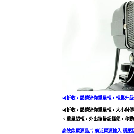
可折收，體積迷你重量輕，輕鬆升級
可折收，體積迷你重量輕，大小與傳
。重量超輕，外出攜帶超輕便，移動
高效能電源晶片 廣泛電源輸入 穩壓