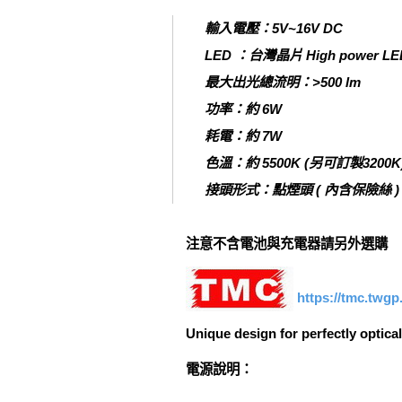
輸入電壓：5V~16V DC
LED ：台灣晶片 High power LED
最大出光總流明：>500 lm
功率：約 6W
耗電：約 7W
色溫：約 5500K (另可訂製3200K
接頭形式：點煙頭 ( 內含保險絲 ) / 2
注意不含電池與充電器請另外選購
https://tmc.twg
Unique design for perfectly optic
電源說明：