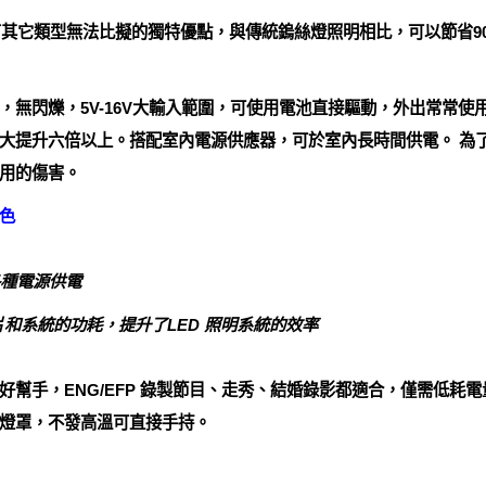
LED照明有其它類型無法比擬的獨特優點，與傳統鎢絲燈照明相比，可以節
，無閃爍，5V-16V大輸入範圍，可使用電池直接驅動，外出常常使
大提升六倍以上。搭配室內電源供應器，可於室內長時間供電。 為
用的傷害。
色
用各種電源供電
片和系統的功耗，提升了LED 照明系統的效率
好幫手，ENG/EFP 錄製節目、走秀、結婚錄影都適合，僅需低耗
燈罩，不發高溫可直接手持。