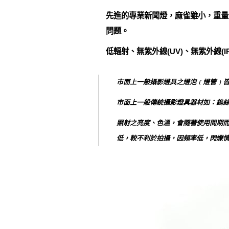
先進的專業新聞燈，麻雀雖小，重量
問題。
低輻射、無紫外線(UV)、無紫外線(
市面上一般攝影燈具之燈泡﹝燈管﹞
市面上一般傳統攝影燈具器材如：鎢
照射之亮度、色溫，會隨著使用間期而有
低，較不利於拍攝，因頻率低，閃爍