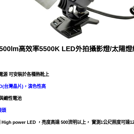
500lm高效率5500K LED外拍攝影燈/太陽燈組(
通用電源 可安裝於各種熱靴上
 LED(台灣晶片)，演色性高
電與鹼性電池
接頭
igh power LED ，亮度高達 500流明以上， 實測1公尺照度可達1