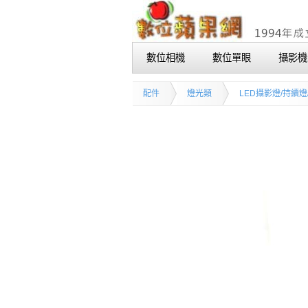
數位相機
數位單眼
攝影機
配件
燈光類
LED攝影燈/持續燈