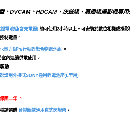
( 肩上型、DVCAM、HDCAM、放送級、廣播級攝影機專用
式鋰電池組(含充電器)
約可使用2小時以上。可安裝於數位相機或攝影
控制電量。
erBank電力銀行/行動鋰聚合物電池組
。
於室內連續供電使用。
池驅動
影燈用外接式SONY通用鋰電池座(L型用)
保固二年 。
機種請選購
台製新款通用直式閃燈架
。