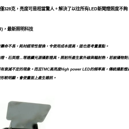
僅328克，亮度可是相當驚人。解決了以往所有LED新聞燈照度不
IR)，最新照明科技
皆壽命不長，耗材經常性替換，令使用成本提高，這也是考量重點。
絲燈、石英燈…等連續光源攝影燈具，照射所產生紫外線與輻射熱，若被攝物對
衰減不定的現象。而且TMC高亮度High power LED的頻率高，傳統攝
情形較明顯，會使畫面上產生雜訊。