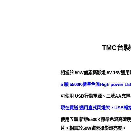
TMC台製
相當於 50W鹵素攝影燈 5V-16V
5 顆 5500K標準色溫High power
可使用 USB行動電源、三號AA充
現在買送 通用直式閃燈架，USB轉
使用五顆 新版5500K標準色溫高流明 H
片。相當於50W鹵素攝影燈亮度。