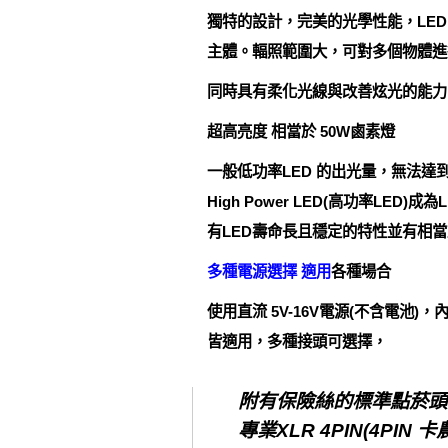
獨特的設計，完美的光學性能，LED
主體。輻照範圍大，可對多個物體進
同時具有柔化光線與改善炫光的能力
超高亮度 相當於 50W鹵素燈
一般低功率LED 的出光量，無法
High Power LED(高功率LED)
有LED壽命長且穩定的特性並有相
多種電源選擇 適用
各種場合
使用直流 5V-16V電源(不含電池
皆適用，多種接頭可選擇，
附有保險絲的標準點菸頭 
專業XLR 4PIN(4PIN 卡