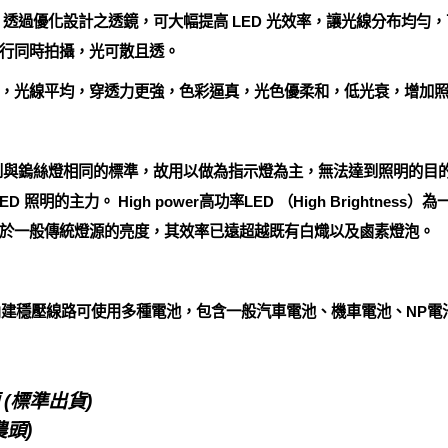
 透過優化設計之透鏡，可大幅提高 LED 光效率，讓光線分布均勻
行同時拍攝，光可散且透。
，光線平均，穿透力更強，色彩逼真，光色優柔和，低光衰，增加
達到與鎢絲燈相同的標準，故用以做為指示燈為主，無法達到照明的目
成為LED 照明的主力。 High power高功率LED （High Bright
當於一般傳統燈源的亮度，其效率已遠超越既有白熾以及鹵素燈泡。
)，內建穩壓線路可使用多種電池，包含一般汽車電池、機車電池、NP電池
(標準出貨)
農頭)