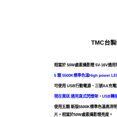
TMC台製
相當於 50W鹵素攝影燈 5V-16V
5 顆 5500K標準色溫High power
可使用 USB行動電源、三號AA充
現在買送 通用直式閃燈架，USB轉
使用五顆 新版5500K標準色溫高流明 H
片。相當於50W鹵素攝影燈亮度。