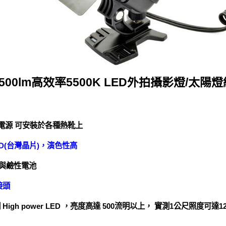
500lm高效率5500K LED外拍攝影燈/太陽燈組(
通用電源 可安裝於各種熱靴上
 LED(台灣晶片)，演色性高
電與鹼性電池
接頭
igh power LED ，亮度高達 500流明以上， 實測1公尺照度可達1