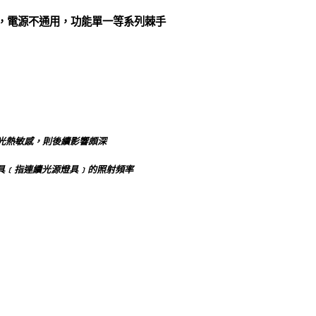
夠，電源不通用，功能單一等系列棘手
光熱敏感，則後續影響頗深
影燈具﹝指連續光源燈具﹞的照射頻率