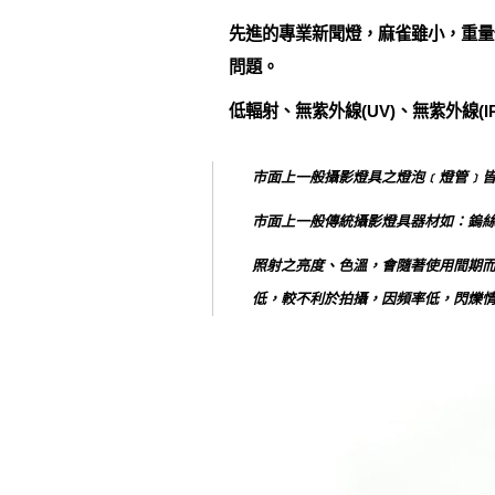
先進的專業新聞燈，麻雀雖小，重量
問題。
低輻射、無紫外線(UV)、無紫外線(
市面上一般攝影燈具之燈泡﹝燈管﹞
市面上一般傳統攝影燈具器材如：鎢
照射之亮度、色溫，會隨著使用間期而有
低，較不利於拍攝，因頻率低，閃爍