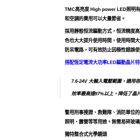
TMC高亮度 High power 
和空調的費用可以大量節省。
採用靜態恒流驅動方式，恒流精度高
色也大大提升使用時間，使用時間大
防呆電路，可有效防止因極性錯誤使
搭配恆定電流大功率LED驅動晶片特
7.6-24V 大輸入電壓範圍，適
效率最高達97%以上，降低了晶
警用刑事搜證、救難隊、消防單位的
照明、露營等等用途。無需易碎玻璃
獨特整合式光學鏡頭