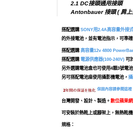
2.1 DC接頭通用接頭
Antonbauer 接頭 
搭配選購
SONY用2.4A高容量外接
的外接電池，並有電池指示，可準確
搭配選購
高容量12v 4800 Pow
搭配選購
電源供應器(100-240V)
可
另外選購電池盒也可使用4顆3號電
另可搭配電池座使用攝影機電池，
攝
保固內容請參閱這裡
台灣開發、設計、製造。
數位蘋果網
可安裝於熱靴上或腳架上，無熱靴
規格：