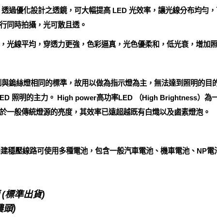
 透過優化設計之透鏡，可大幅提高 LED 光效率，讓光線分布均勻
行同時拍攝，光可散且透。
，光線平均，穿透力更強，色彩逼真，光色優柔和，低光衰，增加
達到與鎢絲燈相同的標準，故用以做為指示燈為主，無法達到照明的目
成為LED 照明的主力。 High power高功率LED （High Bright
當於一般傳統燈源的亮度，其效率已遠超越既有白熾以及鹵素燈泡。
)，內建穩壓線路可使用多種電池，包含一般汽車電池、機車電池、NP電池
(標準出貨)
農頭)