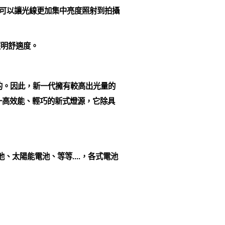
，可以讓光線更加集中亮度照射到拍攝
照明舒適度。
的。因此，新一代擁有較高出光量的
ness）為一高效能、輕巧的新式燈源，它除具
、太陽能電池、等等....，各式電池