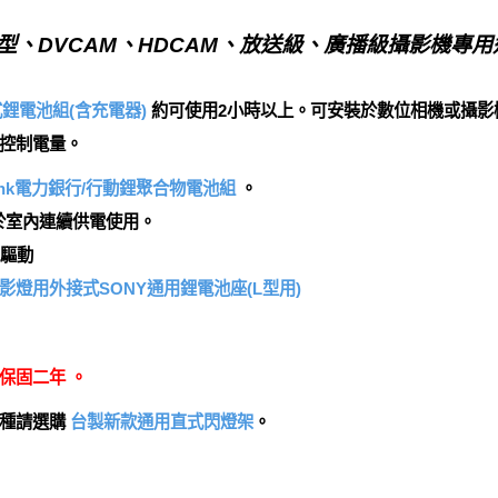
( 肩上型、DVCAM、HDCAM、放送級、廣播級攝影機專用
式鋰電池組(含充電器)
約可使用2小時以上。可安裝於數位相機或攝影
控制電量。
erBank電力銀行/行動鋰聚合物電池組
。
於室內連續供電使用。
池驅動
影燈用外接式SONY通用鋰電池座(L型用)
保固二年 。
機種請選購
台製新款通用直式閃燈架
。