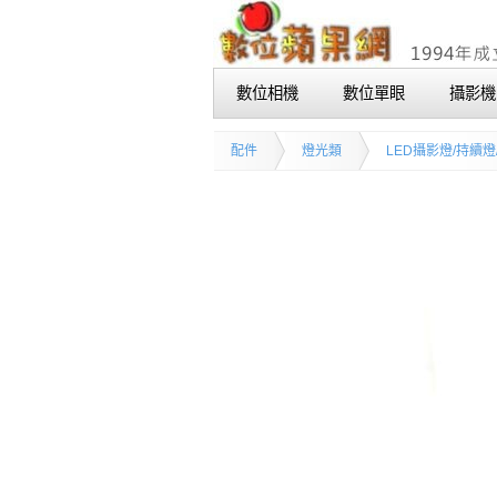
數位相機
數位單眼
攝影機
配件
燈光類
LED攝影燈/持續燈