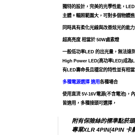
獨特的設計，完美的光學性能，LED
主體。輻照範圍大，可對多個物體進
同時具有柔化光線與改善炫光的能力
超高亮度 相當於 50W鹵素燈
一般低功率LED 的出光量，無法
High Power LED(高功率LED)
有LED壽命長且穩定的特性並有相
多種電源選擇 適用
各種場合
使用直流 5V-16V電源(不含電池
皆適用，多種接頭可選擇，
附有保險絲的標準點菸頭 
專業XLR 4PIN(4PIN 卡