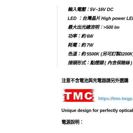
輸入電壓：5V~16V DC
LED ：台灣晶片 High power LED
最大出光總流明：>500 lm
功率：約 6W
耗電：約 7W
色溫：約 5500K (另可訂製3200K
接頭形式：點煙頭 ( 內含保險絲 ) / 2
注意不含電池與充電器請另外選購
https://tmc.twg
Unique design for perfectly optic
電源說明：