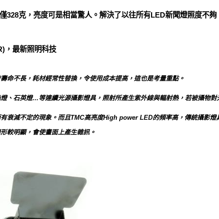
僅328克，亮度可是相當驚人。解決了以往所有LED新聞燈照度不
IR)，最新照明科技
皆壽命不長，耗材經常性替換，令使用成本提高，這也是考量重點。
絲燈、石英燈…等連續光源攝影燈具，照射所產生紫外線與輻射熱，若被攝物對
衰減不定的現象。而且TMC高亮度High power LED的頻率高，傳統攝
情形較明顯，會使畫面上產生雜訊。