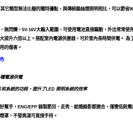
LED照明有其它類型無法比擬的獨特優點，與傳統鎢絲燈照明相比，可以節
，無閃爍，5V-16V大輸入範圍，可使用電池直接驅動，外出常常使
大提升六倍以上。搭配室內電源供應器，可於室內長時間供電。 為
用的傷害。
色
用各種電源供電
片和系統的功耗，提升了LED 照明系統的效率
好幫手，ENG/EFP 錄製節目、走秀、結婚錄影都適合，僅需低耗
燈罩，不發高溫可直接手持。