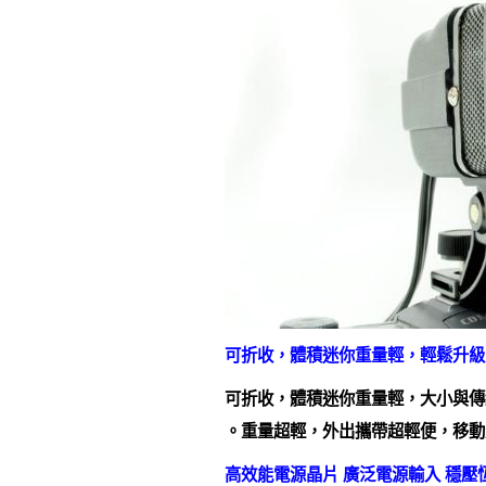
可折收，體積迷你重量輕，輕鬆升級
可折收，體積迷你重量輕，大小與傳
。重量超輕，外出攜帶超輕便，移動
高效能電源晶片 廣泛電源輸入 穩壓