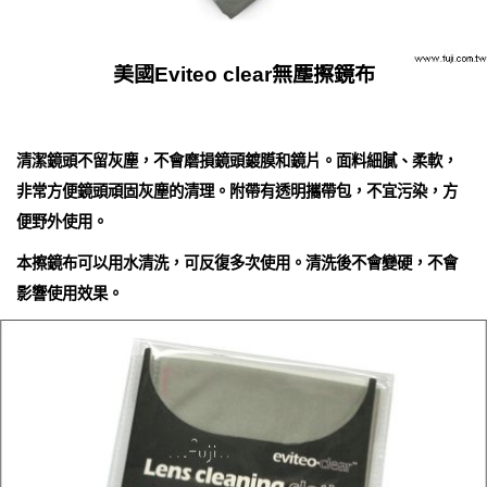
美國Eviteo clear無塵擦鏡布
清潔鏡頭不留灰塵，不會磨損鏡頭鍍膜和鏡片。面料細膩、柔軟，
非常方便鏡頭頑固灰塵的清理。附帶有透明攜帶包，不宜污染，方
便野外使用。
本擦鏡布可以用水清洗，可反復多次使用。清洗後不會變硬，不會
影響使用效果。