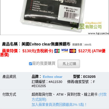
產品名稱：美國Eviteo clear無塵擦鏡布
建議售價：
350元
蘋果特價： $130元(含稅刷卡)
$127元 (ATM優
惠價)
是的我要購買
產品資訊
品牌：
Eviteo clear
型號：EC0205
訂購編號：#A11530 條碼/廠家型號 ：F
#EC0205
付款方式
超商取貨付款、 ATM、貨到付款、線上刷卡
(付款
方式說明)
加入蘋果會員消費回饋最高3% S點！