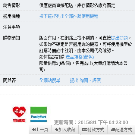
銷售情形
供應廠商直接配送，庫存情形依廠商而定
適用機種
按下這裡列出全部推薦使用機種
注意事項
購物須知
版面有限，在網路上找不到的，可直接
提出問題
，
如果妳不確定是否適用妳的機器，可將使用機型於
訂購時備註中註明，由本公司代為確認。
如何指定訂購
產品規格(顏色)
限量供應3(組/個)，售完為止(大量訂購請洽本公
司)
問與答
全網站搜尋
提出 詢問、評價
更新時間：2015/8/1 下午 04:23:00
上一頁
加入收藏
付款方式
配送方式