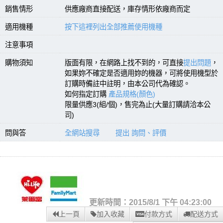
銷售情形
供應廠商直接配送，庫存情形依廠商而定
適用機種
按下這裡列出全部推薦使用機種
注意事項
購物須知
版面有限，在網路上找不到的，可直接
提出問題
，
如果妳不確定是否適用妳的機器，可將使用機型於
訂購時備註中註明，由本公司代為確認。
如何指定訂購
產品規格(顏色)
限量供應3(組/個)，售完為止(大量訂購請洽本公
司)
問與答
全網站搜尋
提出 詢問、評價
更新時間：2015/8/1 下午 04:23:00
上一頁
加入收藏
付款方式
配送方式