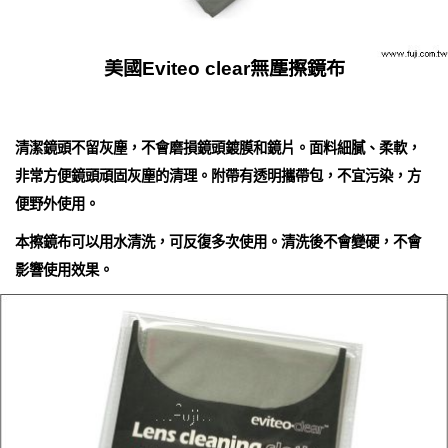
美國Eviteo clear無塵擦鏡布
清潔鏡頭不留灰塵，不會磨損鏡頭鍍膜和鏡片。面料細膩、柔軟，
非常方便鏡頭頑固灰塵的清理。附帶有透明攜帶包，不宜污染，方
便野外使用。
本擦鏡布可以用水清洗，可反復多次使用。清洗後不會變硬，不會
影響使用效果。