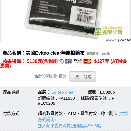
產品名稱：美國Eviteo clear無塵擦鏡布
建議售價：
350元
蘋果特價： $130元(含稅刷卡)
$127元 (ATM優
惠價)
是的我要購買
產品資訊
品牌：
Eviteo clear
型號：EC0205
訂購編號：#A11530 條碼/廠家型號 ：F
#EC0205
付款方式
超商取貨付款、 ATM、貨到付款、線上刷卡
(付款
方式說明)
加入蘋果會員消費回饋最高3% S點！