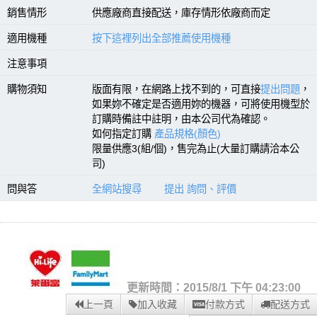
銷售情形
供應廠商直接配送，庫存情形依廠商而定
適用機種
按下這裡列出全部推薦使用機種
注意事項
購物須知
版面有限，在網路上找不到的，可直接
提出問題
，
如果妳不確定是否適用妳的機器，可將使用機型於
訂購時備註中註明，由本公司代為確認。
如何指定訂購
產品規格(顏色)
限量供應3(組/個)，售完為止(大量訂購請洽本公
司)
問與答
全網站搜尋
提出 詢問、評價
更新時間：2015/8/1 下午 04:23:00
上一頁
加入收藏
付款方式
配送方式