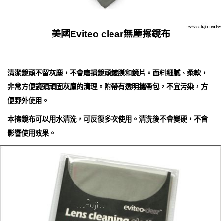
美國Eviteo clear無塵擦鏡布
清潔鏡頭不留灰塵，不會磨損鏡頭鍍膜和鏡片。面料細膩、柔軟，
非常方便鏡頭頑固灰塵的清理。附帶有透明攜帶包，不宜污染，方
便野外使用。
本擦鏡布可以用水清洗，可反復多次使用。清洗後不會變硬，不會
影響使用效果。