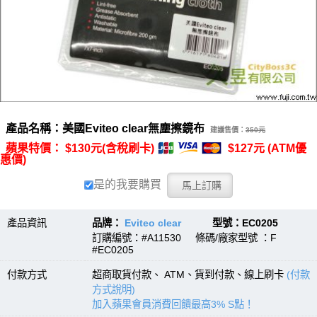
產品名稱：美國Eviteo clear無塵擦鏡布
建議售價：
350元
蘋果特價： $130元(含稅刷卡)
$127元 (ATM優
惠價)
是的我要購買
產品資訊
品牌：
Eviteo clear
型號：EC0205
訂購編號：#A11530 條碼/廠家型號 ：F
#EC0205
付款方式
超商取貨付款、 ATM、貨到付款、線上刷卡
(付款
方式說明)
加入蘋果會員消費回饋最高3% S點！