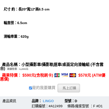
尺寸 約：長20*寬12*高6.5 cm
輪直徑：6.5cm
滑輪車重：620g
產品名稱：小型攝影車/攝影軌道車/桌面定向滑輪組 (不含雲
台)
建議售價：
1,200元
蘋果特價： $590元(含稅刷卡)
$578元 (ATM優
惠價)
是的我要購買
產品資訊
品牌：
LINGO
型號：D
訂購編號：#A12499 條碼/廠家型號 ：F #D1