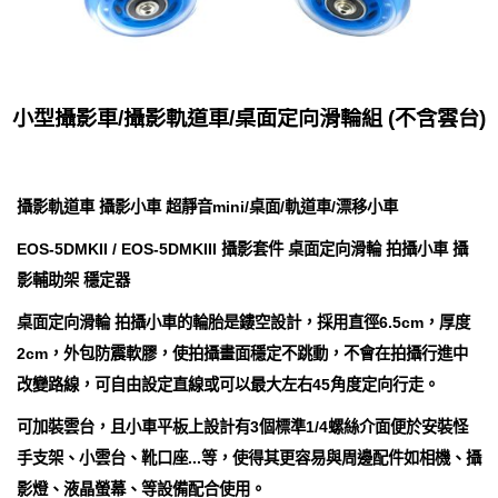
小型攝影車/攝影軌道車/桌面定向滑輪組 (不含雲台)
攝影軌道車 攝影小車 超靜音mini/桌面/軌道車/漂移小車
EOS-5DMKII / EOS-5DMKIII 攝影套件 桌面定向滑輪 拍攝小車 攝
影輔助架 穩定器
桌面定向滑輪 拍攝小車的輪胎是鏤空設計，採用直徑6.5cm，厚度
2cm，外包防震軟膠，使拍攝畫面穩定不跳動，不會在拍攝行進中
改變路線，可自由設定直線或可以最大左右45角度定向行走。
可加裝雲台，且小車平板上設計有3個標準1/4螺絲介面便於安裝怪
手支架、小雲台、靴口座...等，使得其更容易與周邊配件如相機、攝
影燈、液晶螢幕、等設備配合使用。