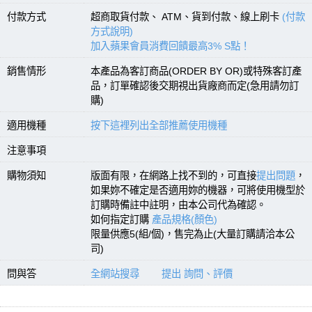
付款方式
超商取貨付款、 ATM、貨到付款、線上刷卡
(付款
方式說明)
加入蘋果會員消費回饋最高3% S點！
銷售情形
本產品為客訂商品(ORDER BY OR)或特殊客訂產
品，訂單確認後交期視出貨廠商而定(急用請勿訂
購)
適用機種
按下這裡列出全部推薦使用機種
注意事項
購物須知
版面有限，在網路上找不到的，可直接
提出問題
，
如果妳不確定是否適用妳的機器，可將使用機型於
訂購時備註中註明，由本公司代為確認。
如何指定訂購
產品規格(顏色)
限量供應5(組/個)，售完為止(大量訂購請洽本公
司)
問與答
全網站搜尋
提出 詢問、評價