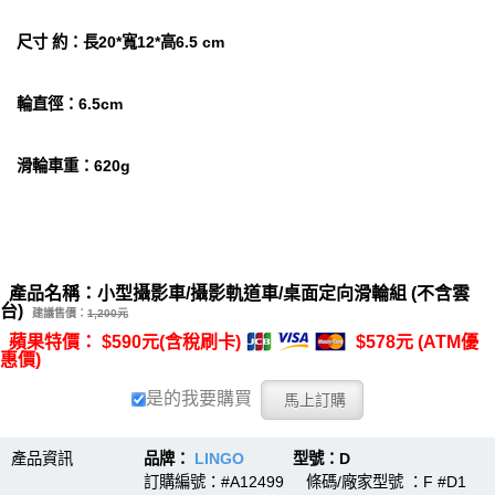
尺寸 約：長20*寬12*高6.5 cm
輪直徑：6.5cm
滑輪車重：620g
產品名稱：小型攝影車/攝影軌道車/桌面定向滑輪組 (不含雲
台)
建議售價：
1,200元
蘋果特價： $590元(含稅刷卡)
$578元 (ATM優
惠價)
是的我要購買
產品資訊
品牌：
LINGO
型號：D
訂購編號：#A12499 條碼/廠家型號 ：F #D1