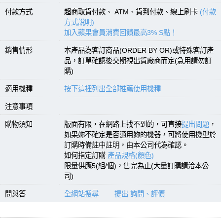
付款方式
超商取貨付款、 ATM、貨到付款、線上刷卡
(付款
方式說明)
加入蘋果會員消費回饋最高3% S點！
銷售情形
本產品為客訂商品(ORDER BY OR)或特殊客訂產
品，訂單確認後交期視出貨廠商而定(急用請勿訂
購)
適用機種
按下這裡列出全部推薦使用機種
注意事項
購物須知
版面有限，在網路上找不到的，可直接
提出問題
，
如果妳不確定是否適用妳的機器，可將使用機型於
訂購時備註中註明，由本公司代為確認。
如何指定訂購
產品規格(顏色)
限量供應5(組/個)，售完為止(大量訂購請洽本公
司)
問與答
全網站搜尋
提出 詢問、評價