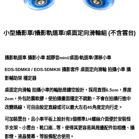
小型攝影車/攝影軌道車/桌面定向滑輪組 (不含雲台)
攝影軌道車 攝影小車 超靜音mini/桌面/軌道車/漂移小車
EOS-5DMKII / EOS-5DMKIII 攝影套件 桌面定向滑輪 拍攝小車 攝
影輔助架 穩定器
桌面定向滑輪 拍攝小車的輪胎是鏤空設計，採用直徑6.5cm，厚度
2cm，外包防震軟膠，使拍攝畫面穩定不跳動，不會在拍攝行進中
改變路線，可自由設定直線或可以最大左右45角度定向行走。
可加裝雲台，且小車平板上設計有3個標準1/4螺絲介面便於安裝怪
手支架、小雲台、靴口座...等，使得其更容易與周邊配件如相機、攝
影燈、液晶螢幕、等設備配合使用。