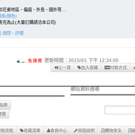
如花東地區、偏遠、外島、國外等....
格(顏色)
，售完為止(大量訂購請洽本公司)
出 詢問、評價
更新時間：2015/4/1 下午 12:34:00
上一頁
加入收藏
付款方式
網站資料搜尋
O品牌
總覽
購物流程
收藏清單
會員中心
保固說明
購物安全