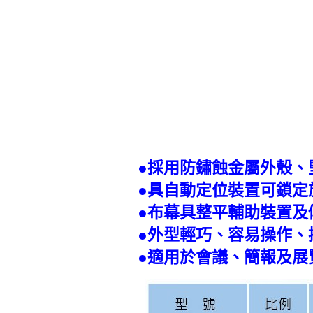
●採用防鏽蝕金屬外殼、
●具自動定位裝置可鎖定
●布幕具整平輔助裝置及
●外型輕巧、容易操作、
●適用於會議、簡報及展