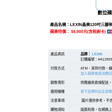
數位蘋
產品名稱：LEXIN晶美120吋三腳架
蘋果特價： $6,900元(含稅刷卡)
產品資訊
品牌：
LEXIN
型號
訂購編號：#A1289
付款方式
ATM、貨到付款、
加入蘋果會員消費回
銷售情形
供應廠商直接配送，
適用機種
按下這裡列出全部推
注意事項
圖片僅供參考，不
購物須知
版面有限，在網路上