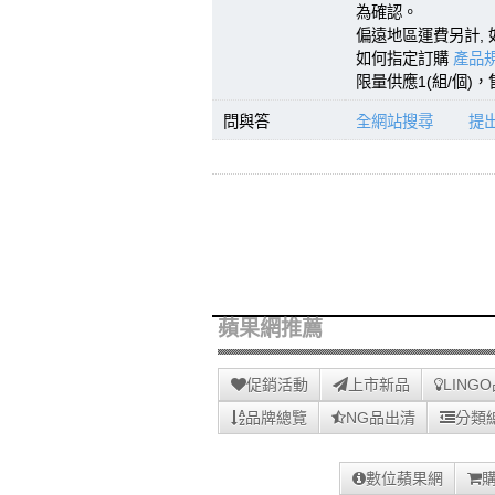
為確認。
偏遠地區運費另計, 
如何指定訂購
產品規
限量供應1(組/個)
問與答
全網站搜尋
提
蘋果網推薦
促銷活動
上市新品
LING
品牌總覽
NG品出清
分類
數位蘋果網