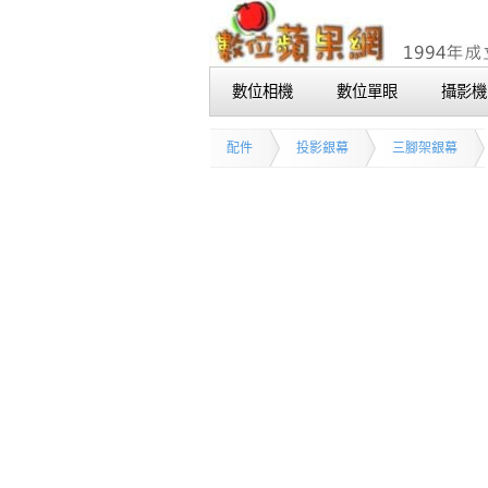
數位相機
數位單眼
攝影機
配件
投影銀幕
三腳架銀幕