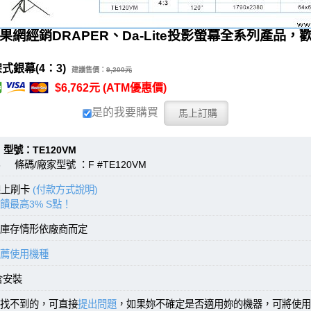
果網經銷DRAPER、Da-Lite投影螢幕全系列產品，
式銀幕(4：3)
建議售價：
9,200元
$6,762元 (ATM優惠價)
是的我要購買
：TE120VM
3 條碼/廠家型號 ：F #TE120VM
線上刷卡
(付款方式說明)
饋最高3% S點！
庫存情形依廠商而定
薦使用機種
含安裝
找不到的，可直接
提出問題
，如果妳不確定是否適用妳的機器，可將使用