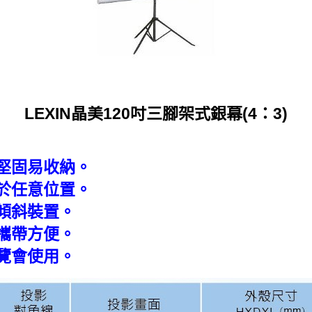
LEXIN晶美120吋三腳架式銀幕(4：3)
堅固易收納。
於任意位置。
傾斜裝置。
攜帶方便。
覽會使用。