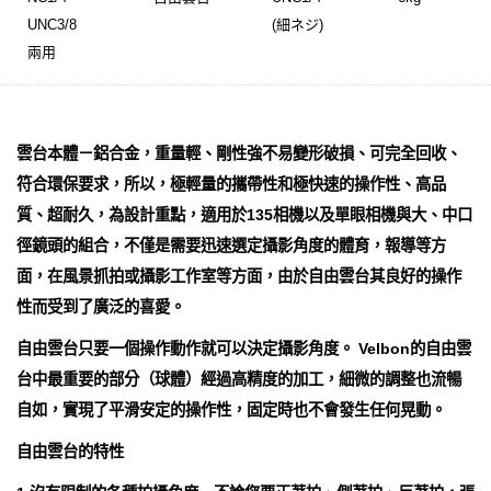
UNC3/8
(細ネジ)
兩用
雲台本體－鋁合金，重量輕、剛性強不易變形破損、可完全回收、
符合環保要求，所以，極輕量的攜帶性和極快速的操作性、高品
質、超耐久，為設計重點，適用於135相機以及單眼相機與大、中口
徑鏡頭的組合，不僅是需要迅速選定攝影角度的體育，報導等方
面，在風景抓拍或攝影工作室等方面，由於自由雲台其良好的操作
性而受到了廣泛的喜愛。
自由雲台只要一個操作動作就可以決定攝影角度。 Velbon的自由雲
台中最重要的部分（球體）經過高精度的加工，細微的調整也流暢
自如，實現了平滑安定的操作性，固定時也不會發生任何晃動。
自由雲台的特性