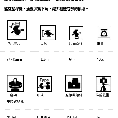
螺旋壓榨機，通過彈簧下沉，減少相機底部的損壞。
照相機台
高度
底面直徑
重量
77×43mm
115mm
64mm
430g
三腳架
形式
照相機螺絲
推薦載重
安裝螺絲孔
NC1/4
自由雲台
UNC1/4
6kg