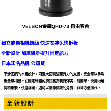
VELBON金鐘QHD-73 自由雲台
獨立旋轉相機螺絲 快速安裝免快拆板
全新設計 加厚機身提升固定能力
日本知名品牌 公司貨
平滑圓順的本體設計，兩邊大面積強而有力的支撐，完全可以承載
重量級相機。在固定球體的旋鈕裏安裝有彈簧，能簡單、快捷地解
開和鎖緊，快速構圖，還可以調節旋鈕的角度，非常方便操作。