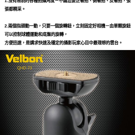
1.沒有限制的各種拍攝角度－不論您要正著拍、側著拍、反著拍，張
張都精采。
2.兩個指頭動一動，只要一個旋轉鈕，立刻固定好相機－由單顆旋鈕
可以控制球體運動和底盤的旋轉，
方便迅速，是講求快速及穩定的攝影玩家心目中最理想的雲台。