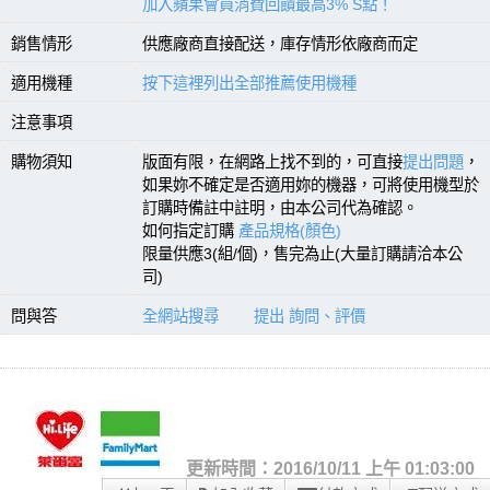
加入蘋果會員消費回饋最高3% S點！
銷售情形
供應廠商直接配送，庫存情形依廠商而定
適用機種
按下這裡列出全部推薦使用機種
注意事項
購物須知
版面有限，在網路上找不到的，可直接
提出問題
，
如果妳不確定是否適用妳的機器，可將使用機型於
訂購時備註中註明，由本公司代為確認。
如何指定訂購
產品規格(顏色)
限量供應3(組/個)，售完為止(大量訂購請洽本公
司)
問與答
全網站搜尋
提出 詢問、評價
更新時間：2016/10/11 上午 01:03:00