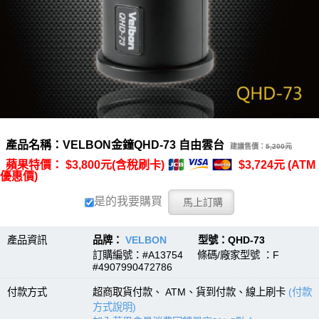
產品名稱：VELBON金鐘QHD-73 自由雲台
建議售價：
5,200元
蘋果特價： $3,800元(含稅刷卡)
$3,724元 (ATM
優惠價)
是的我要購買
產品資訊
品牌：
VELBON
型號：QHD-73
訂購編號：#A13754 條碼/廠家型號 ：F
#4907990472786
付款方式
超商取貨付款、 ATM、貨到付款、線上刷卡
(付款
方式說明)