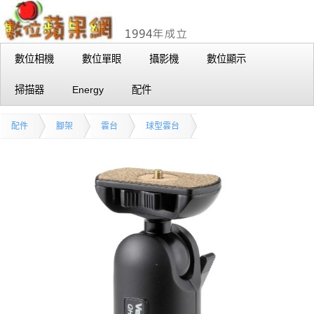
數位相機
數位單眼
攝影機
數位顯示
掃描器
Energy
配件
配件
腳架
雲台
球型雲台