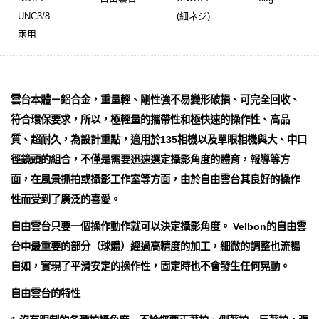
UNC3/8
(細ネジ)
兩用
雲台本體－鋁合金，重量輕、剛性強不易變形破損、可完全回收、
符合環保要求，所以，極輕量的攜帶性和極快速的操作性、高品
質、超耐久，為設計重點，適用於135相機以及單眼相機與大、中口
徑鏡頭的組合，不僅是需要迅速選定攝影角度的體育，報導等方
面，在風景抓拍或攝影工作室等方面，由於自由雲台其良好的操作
性而受到了廣泛的喜愛。
自由雲台只要一個操作動作就可以決定攝影角度。 Velbon的自由雲
台中最重要的部分（球體）經過高精度的加工，細微的調整也流暢
自如，實現了平滑安定的操作性，固定時也不會發生任何晃動。
自由雲台的特性