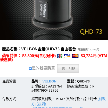
產品名稱：VELBON金鐘QHD-73 自由雲台
建議售價：
5,200元
蘋果特價： $3,800元(含稅刷卡)
$3,724元 (ATM
優惠價)
是的我要購買
產品資訊
品牌：
VELBON
型號：QHD-73
訂購編號：#A13754 條碼/廠家型號 ：F
#4907990472786
付款方式
超商取貨付款、 ATM、貨到付款、線上刷卡
(付款
方式說明)