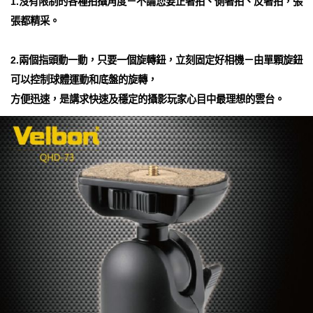
1.沒有限制的各種拍攝角度－不論您要正著拍、側著拍、反著拍，張
張都精采。
2.兩個指頭動一動，只要一個旋轉鈕，立刻固定好相機－由單顆旋鈕
可以控制球體運動和底盤的旋轉，
方便迅速，是講求快速及穩定的攝影玩家心目中最理想的雲台。