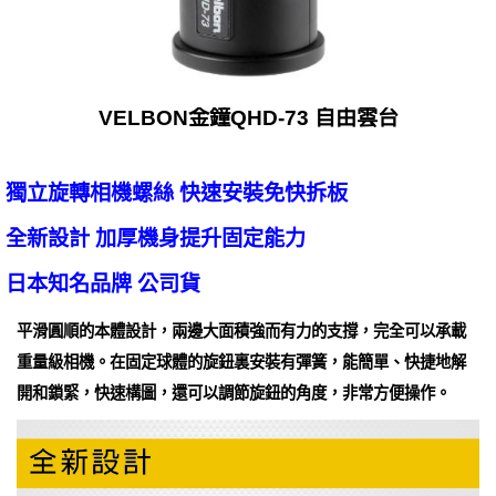
VELBON金鐘QHD-73 自由雲台
獨立旋轉相機螺絲 快速安裝免快拆板
全新設計 加厚機身提升固定能力
日本知名品牌 公司貨
平滑圓順的本體設計，兩邊大面積強而有力的支撐，完全可以承載
重量級相機。在固定球體的旋鈕裏安裝有彈簧，能簡單、快捷地解
開和鎖緊，快速構圖，還可以調節旋鈕的角度，非常方便操作。