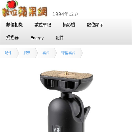
數位相機
數位單眼
攝影機
數位顯示
掃描器
Energy
配件
配件
腳架
雲台
球型雲台