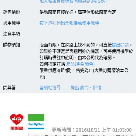
加入蘋果會員消費回饋最高3% S點！
銷售情形
供應廠商直接配送，庫存情形依廠商而定
適用機種
按下這裡列出全部推薦使用機種
注意事項
購物須知
版面有限，在網路上找不到的，可直接
提出問題
，
如果妳不確定是否適用妳的機器，可將使用機型於
訂購時備註中註明，由本公司代為確認。
如何指定訂購
產品規格(顏色)
限量供應3(組/個)，售完為止(大量訂購請洽本公
司)
問與答
全網站搜尋
提出 詢問、評價
更新時間：2016/10/11 上午 01:03:00