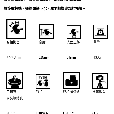
螺旋壓榨機，通過彈簧下沉，減少相機底部的損壞。
照相機台
高度
底面直徑
重量
77×43mm
115mm
64mm
430g
三腳架
形式
照相機螺絲
推薦載重
安裝螺絲孔
NC1/4
自由雲台
UNC1/4
6kg