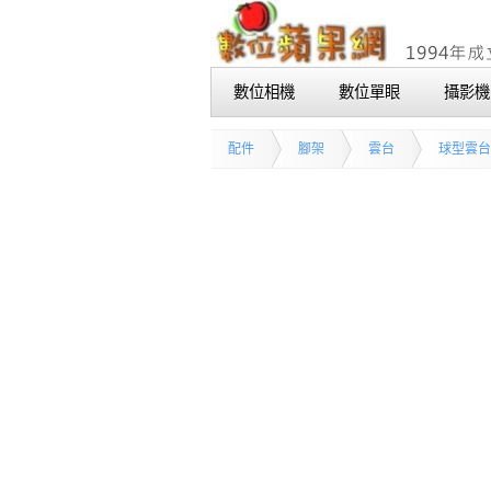
數位相機
數位單眼
攝影機
配件
腳架
雲台
球型雲台