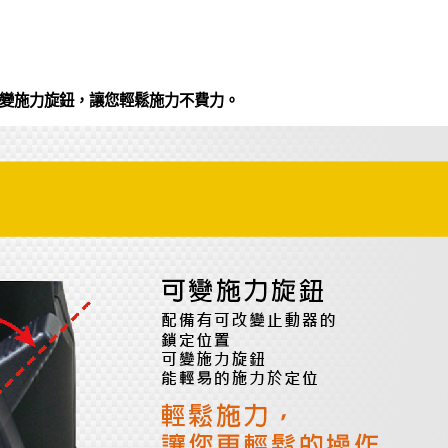
變施力旋鈕，讓您輕鬆施力不費力。