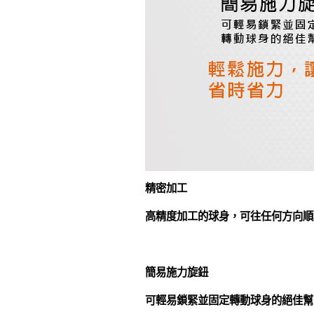
精密加工
高精度加工的球身，可往任何方向順
簡易施力旋鈕
可輕易鎖緊並固定轉動球身的絕佳幫