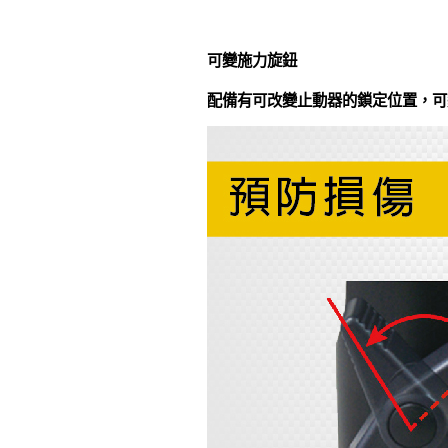
可變施力旋鈕
配備有可改變止動器的鎖定位置，可