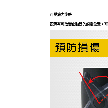
可變施力旋鈕
配備有可改變止動器的鎖定位置，可