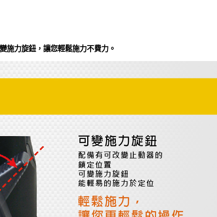
變施力旋鈕，讓您輕鬆施力不費力。