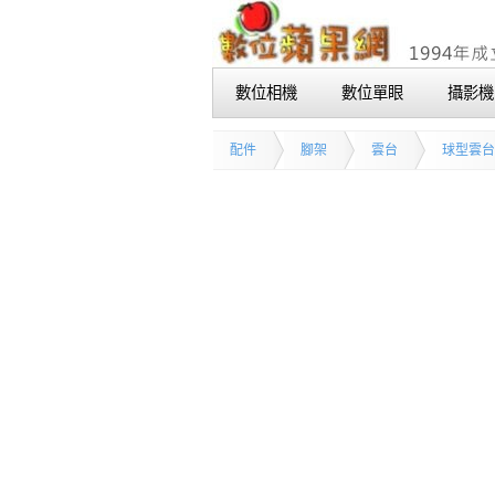
數位相機
數位單眼
攝影機
配件
腳架
雲台
球型雲台