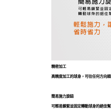
精密加工
高精度加工的球身，可往任何方向順
簡易施力旋鈕
可輕易鎖緊並固定轉動球身的絕佳幫