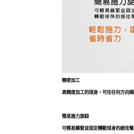
精密加工
高精度加工的球身，可往任何方向順
簡易施力旋鈕
可輕易鎖緊並固定轉動球身的絕佳幫