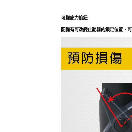
可變施力旋鈕
配備有可改變止動器的鎖定位置，可