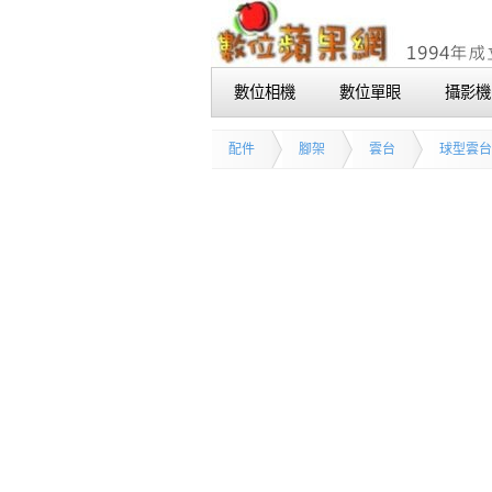
數位相機
數位單眼
攝影機
配件
腳架
雲台
球型雲台