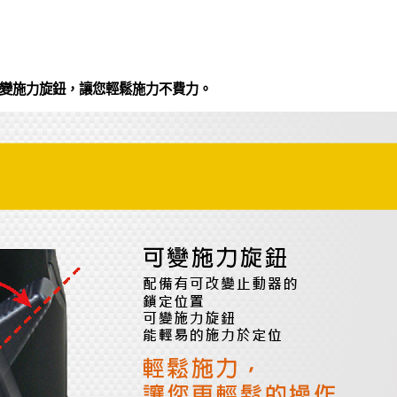
變施力旋鈕，讓您輕鬆施力不費力。