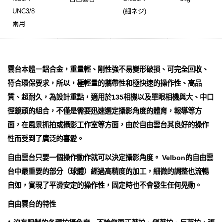
UNC3/8
(細ネジ)
兩用
雲台本體－鋁合金，重量輕、剛性強不易變形破損、可完全回收、
符合環保要求，所以，極輕量的攜帶性和極快速的操作性、高品
質、超耐久，為設計重點，適用於135相機以及單眼相機與大、中口
徑鏡頭的組合，不僅是需要迅速選定攝影角度的體育，報導等方
面，在風景抓拍或攝影工作室等方面，由於自由雲台其良好的操作
性而受到了廣泛的喜愛。
自由雲台只要一個操作動作就可以決定攝影角度。 Velbon的自由雲
台中最重要的部分（球體）經過高精度的加工，細微的調整也流暢
自如，實現了平滑安定的操作性，固定時也不會發生任何晃動。
自由雲台的特性