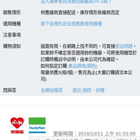
加入蘋果會員消費回饋最高3% S點！
銷售情形
供應廠商直接配送，庫存情形依廠商而定
適用機種
按下這裡列出全部推薦使用機種
注意事項
購物須知
版面有限，在網路上找不到的，可直接
提出問題
，
如果妳不確定是否適用妳的機器，可將使用機型於
訂購時備註中註明，由本公司代為確認。
如何指定訂購
產品規格(顏色)
限量供應3(組/個)，售完為止(大量訂購請洽本公
司)
問與答
全網站搜尋
提出 詢問、評價
更新時間：2016/10/11 上午 01:03:00