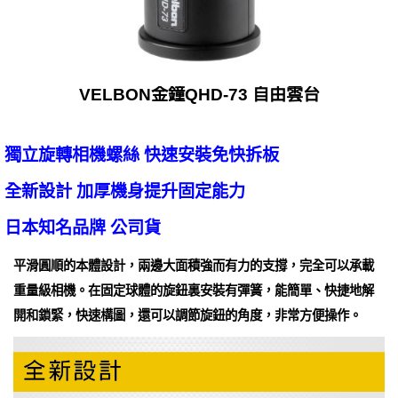
VELBON金鐘QHD-73 自由雲台
獨立旋轉相機螺絲 快速安裝免快拆板
全新設計 加厚機身提升固定能力
日本知名品牌 公司貨
平滑圓順的本體設計，兩邊大面積強而有力的支撐，完全可以承載
重量級相機。在固定球體的旋鈕裏安裝有彈簧，能簡單、快捷地解
開和鎖緊，快速構圖，還可以調節旋鈕的角度，非常方便操作。