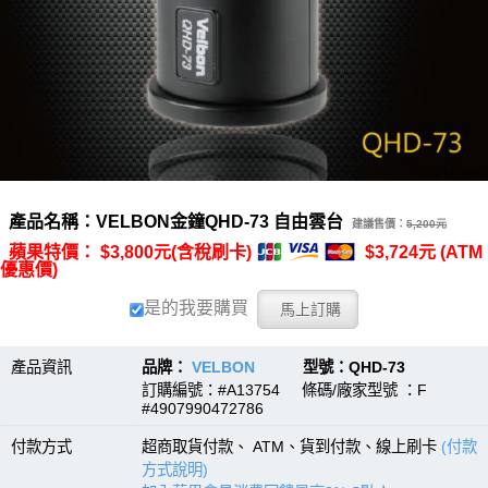
產品名稱：VELBON金鐘QHD-73 自由雲台
建議售價：
5,200元
蘋果特價： $3,800元(含稅刷卡)
$3,724元 (ATM
優惠價)
是的我要購買
產品資訊
品牌：
VELBON
型號：QHD-73
訂購編號：#A13754 條碼/廠家型號 ：F
#4907990472786
付款方式
超商取貨付款、 ATM、貨到付款、線上刷卡
(付款
方式說明)