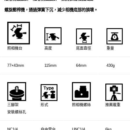
螺旋壓榨機，通過彈簧下沉，減少相機底部的損壞。
照相機台
高度
底面直徑
重量
77×43mm
115mm
64mm
430g
三腳架
形式
照相機螺絲
推薦載重
安裝螺絲孔
NC1/4
自由雲台
UNC1/4
6kg