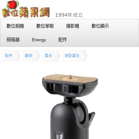
數位相機
數位單眼
攝影機
數位顯示
掃描器
Energy
配件
配件
腳架
雲台
球型雲台