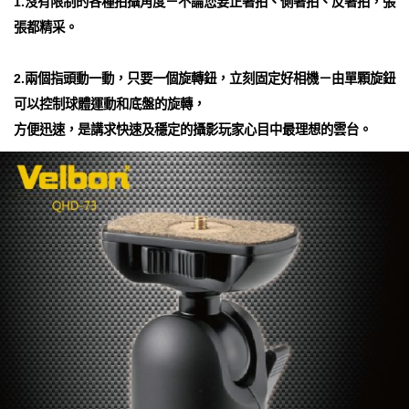
1.沒有限制的各種拍攝角度－不論您要正著拍、側著拍、反著拍，張
張都精采。
2.兩個指頭動一動，只要一個旋轉鈕，立刻固定好相機－由單顆旋鈕
可以控制球體運動和底盤的旋轉，
方便迅速，是講求快速及穩定的攝影玩家心目中最理想的雲台。