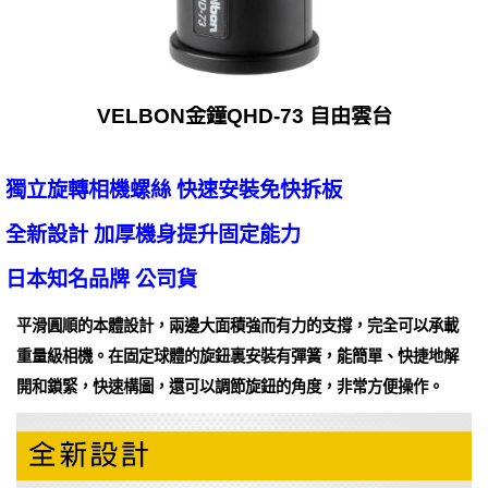
VELBON金鐘QHD-73 自由雲台
獨立旋轉相機螺絲 快速安裝免快拆板
全新設計 加厚機身提升固定能力
日本知名品牌 公司貨
平滑圓順的本體設計，兩邊大面積強而有力的支撐，完全可以承載
重量級相機。在固定球體的旋鈕裏安裝有彈簧，能簡單、快捷地解
開和鎖緊，快速構圖，還可以調節旋鈕的角度，非常方便操作。