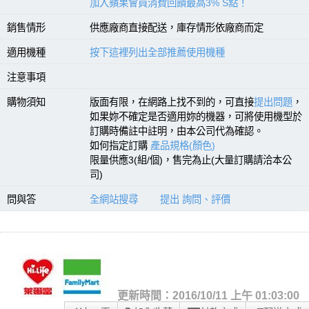
加入蘋果會員消費回饋最高3% S點！
銷售情形
供應廠商直接配送，庫存情形依廠商而定
適用機種
按下這裡列出全部推薦使用機種
注意事項
購物須知
版面有限，在網路上找不到的，可直接
提出問題
，
如果妳不確定是否適用妳的機器，可將使用機型於
訂購時備註中註明，由本公司代為確認。
如何指定訂購
產品規格(顏色)
限量供應3(組/個)，售完為止(大量訂購請洽本公
司)
問與答
全網站搜尋
提出 詢問、評價
更新時間：2016/10/11 上午 01:03:00