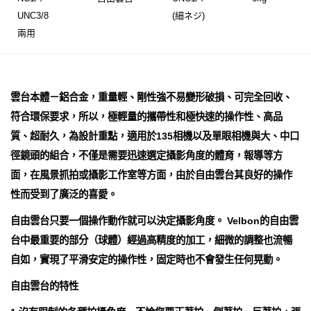
UNC3/8
(細ネジ)
兩用
雲台本體－鋁合金，重量輕、剛性強不易變形破損、可完全回收、
符合環保要求，所以，極輕量的攜帶性和極快速的操作性、高品
質、超耐久，為設計重點，適用於135相機以及單眼相機與大、中口
徑鏡頭的組合，不僅是需要迅速選定攝影角度的體育，報導等方
面，在風景抓拍或攝影工作室等方面，由於自由雲台其良好的操作
性而受到了廣泛的喜愛。
自由雲台只要一個操作動作就可以決定攝影角度。 Velbon的自由雲
台中最重要的部分（球體）經過高精度的加工，細微的調整也流暢
自如，實現了平滑安定的操作性，固定時也不會發生任何晃動。
自由雲台的特性