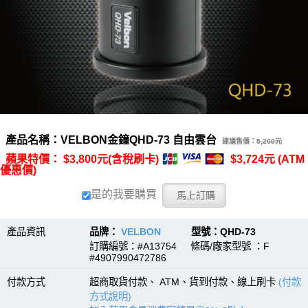
產品名稱：VELBON金鐘QHD-73 自由雲台
建議售價：
5,200元
蘋果特價： $3,800元(含稅刷卡)
$3,724元 (ATM
優惠價)
是的我要購買
產品資訊
品牌：
VELBON
型號：QHD-73
訂購編號：#A13754 條碼/廠家型號 ：F
#4907990472786
付款方式
超商取貨付款、 ATM、貨到付款、線上刷卡
(付款
方式說明)