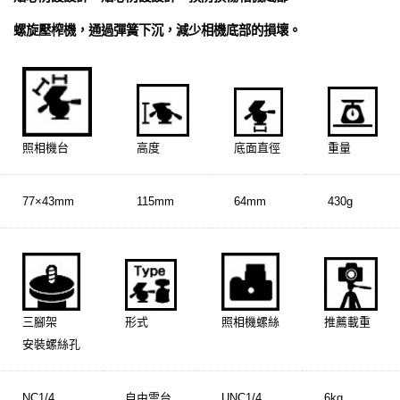
螺旋壓榨機，通過彈簧下沉，減少相機底部的損壞。
照相機台
高度
底面直徑
重量
77×43mm
115mm
64mm
430g
三腳架
形式
照相機螺絲
推薦載重
安裝螺絲孔
NC1/4
自由雲台
UNC1/4
6kg