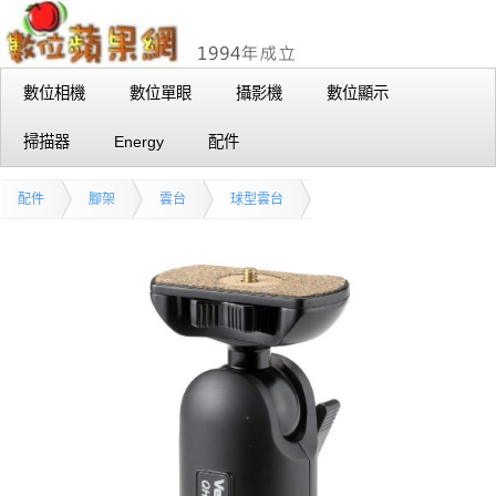
數位相機
數位單眼
攝影機
數位顯示
掃描器
Energy
配件
配件
腳架
雲台
球型雲台