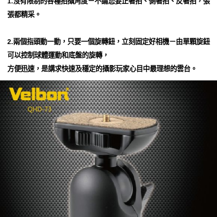
1.沒有限制的各種拍攝角度－不論您要正著拍、側著拍、反著拍，張
張都精采。
2.兩個指頭動一動，只要一個旋轉鈕，立刻固定好相機－由單顆旋鈕
可以控制球體運動和底盤的旋轉，
方便迅速，是講求快速及穩定的攝影玩家心目中最理想的雲台。