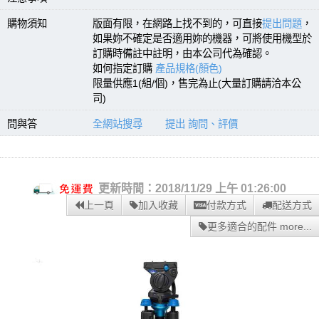
購物須知
版面有限，在網路上找不到的，可直接
提出問題
，
如果妳不確定是否適用妳的機器，可將使用機型於
訂購時備註中註明，由本公司代為確認。
如何指定訂購
產品規格(顏色)
限量供應1(組/個)，售完為止(大量訂購請洽本公
司)
問與答
全網站搜尋
提出 詢問、評價
更新時間：2018/11/29 上午 01:26:00
上一頁
加入收藏
付款方式
配送方式
更多適合的配件 more...