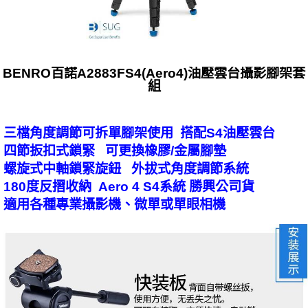
BENRO百諾A2883FS4(Aero4)油壓雲台攝影腳架套
組
三檔角度調節可拆單腳架使用 搭配S4油壓雲台
四節扳扣式鎖緊 可更換橡膠/金屬腳墊
螺旋式中軸鎖緊旋鈕 外拔式角度調節系統
180度反摺收納 Aero 4 S4系統 勝興公司貨
適用各種專業攝影機、微單或單眼相機