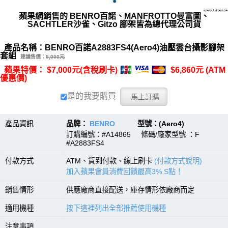
蘋果網銷售的 BENRO百諾、MANFROTTO曼富圖、
SACHTLER沙雀、Gitzo 腳架皆為總代理公司貨
產品名稱：BENRO百諾A2883FS4(Aero4)油壓雲台攝影腳架
套組
建議售價：
9,000元
蘋果特價： $7,000元(含稅刷卡)
$6,860元 (ATM
優惠價)
是的我要購買
產品資訊
品牌：
BENRO
型號：(Aero4)
訂購編號：#A14865 條碼/廠家型號 ：F
#A2883FS4
付款方式
ATM、貨到付款、線上刷卡
(付款方式說明)
加入蘋果會員消費回饋最高3% S點！
銷售情形
供應廠商直接配送，庫存情形依廠商而定
適用機種
按下這裡列出全部推薦使用機種
注意事項