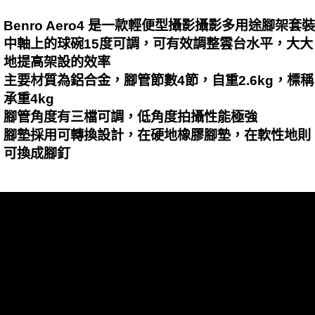
Benro Aero4 是一款輕便型攝影攝影多用途腳架套裝
中軸上的球碗15度可調，可有效調整雲台水平，大大
地提高架設的效率
主要材質為鋁合金，腳管節數4節，自重2.6kg，標稱
承重4kg
腳管角度有三檔可調，低角度拍攝性能極強
腳墊採用可轉換設計，在硬地橡膠腳墊，在軟性地則
可換成腳釘