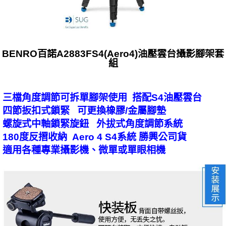
BENRO百諾A2883FS4(Aero4)油壓雲台攝影腳架套
組
三檔角度調節可拆單腳架使用 搭配S4油壓雲台
四節扳扣式鎖緊 可更換橡膠/金屬腳墊
螺旋式中軸鎖緊旋鈕 外拔式角度調節系統
180度反摺收納 Aero 4 S4系統 勝興公司貨
適用各種專業攝影機、微單或單眼相機