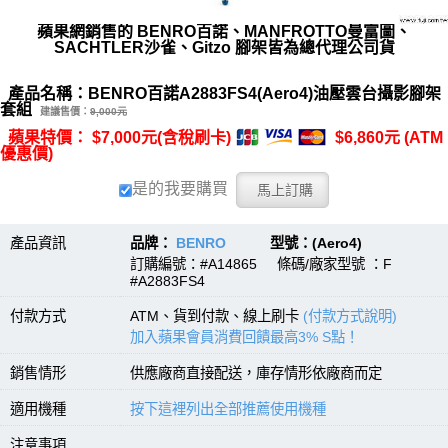
蘋果網銷售的 BENRO百諾、MANFROTTO曼富圖、
SACHTLER沙雀、Gitzo 腳架皆為總代理公司貨
產品名稱：BENRO百諾A2883FS4(Aero4)油壓雲台攝影腳架
套組
建議售價：
9,000元
蘋果特價： $7,000元(含稅刷卡)
$6,860元 (ATM
優惠價)
是的我要購買
產品資訊
品牌：
BENRO
型號：(Aero4)
訂購編號：#A14865 條碼/廠家型號 ：F
#A2883FS4
付款方式
ATM、貨到付款、線上刷卡
(付款方式說明)
加入蘋果會員消費回饋最高3% S點！
銷售情形
供應廠商直接配送，庫存情形依廠商而定
適用機種
按下這裡列出全部推薦使用機種
注意事項