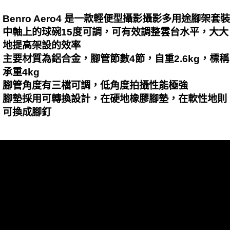
Benro Aero4 是一款輕便型攝影攝影多用途腳架套裝
中軸上的球碗15度可調，可有效調整雲台水平，大大
地提高架設的效率
主要材質為鋁合金，腳管節數4節，自重2.6kg，標稱
承重4kg
腳管角度有三檔可調，低角度拍攝性能極強
腳墊採用可轉換設計，在硬地橡膠腳墊，在軟性地則
可換成腳釘