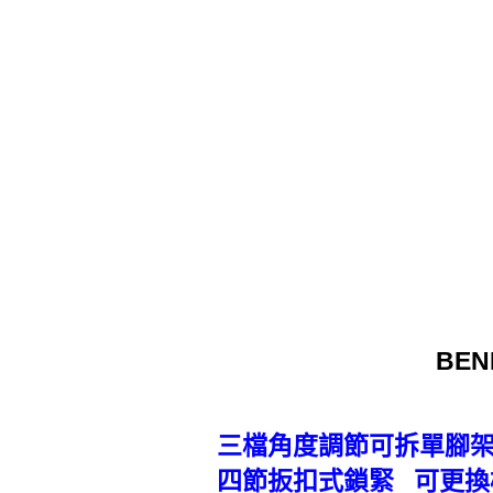
BEN
三檔角度調節可拆單腳架
四節扳扣式鎖緊 可更換