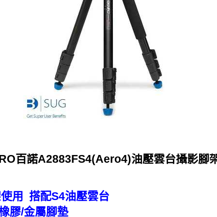
RO百諾A2883FS4(Aero4)油壓雲台攝影
使用 搭配S4油壓雲台
橡膠/金屬腳墊