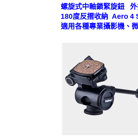
螺旋式中軸鎖緊旋鈕 外
180度反摺收納 Aero 
適用各種專業攝影機、