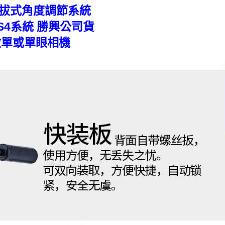
拔式角度調節系統
4 S4系統 勝興公司貨
微單或單眼相機