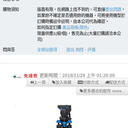
購物須知
版面有限，在網路上找不到的，可直接
提出問題
，
如果妳不確定是否適用妳的機器，可將使用機型於
訂購時備註中註明，由本公司代為確認。
如何指定訂購
產品規格(顏色)
限量供應1(組/個)，售完為止(大量訂購請洽本公
司)
問與答
全網站搜尋
提出 詢問、評價
更新時間：2018/11/29 上午 01:26:00
上一頁
加入收藏
付款方式
配送方式
更多適合的配件 more...