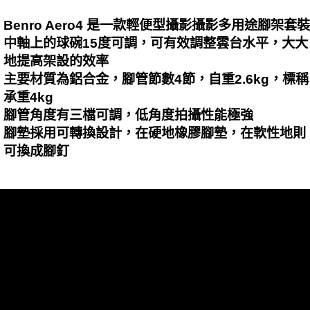
Benro Aero4 是一款輕便型攝影攝影多用途腳架套裝
中軸上的球碗15度可調，可有效調整雲台水平，大大
地提高架設的效率
主要材質為鋁合金，腳管節數4節，自重2.6kg，標稱
承重4kg
腳管角度有三檔可調，低角度拍攝性能極強
腳墊採用可轉換設計，在硬地橡膠腳墊，在軟性地則
可換成腳釘