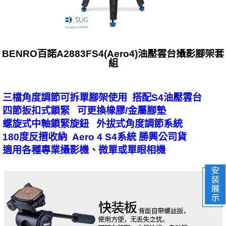
BENRO百諾A2883FS4(Aero4)油壓雲台攝影腳架套
組
三檔角度調節可拆單腳架使用 搭配S4油壓雲台
四節扳扣式鎖緊 可更換橡膠/金屬腳墊
螺旋式中軸鎖緊旋鈕 外拔式角度調節系統
180度反摺收納 Aero 4 S4系統 勝興公司貨
適用各種專業攝影機、微單或單眼相機