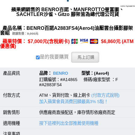
蘋果網銷售的 BENRO百諾、MANFROTTO曼富圖、
SACHTLER沙雀、Gitzo 腳架皆為總代理公司貨
產品名稱：BENRO百諾A2883FS4(Aero4)油壓雲台攝影腳架
套組
建議售價：
9,000元
蘋果特價： $7,000元(含稅刷卡)
$6,860元 (ATM
優惠價)
是的我要購買
產品資訊
品牌：
BENRO
型號：(Aero4)
訂購編號：#A14865 條碼/廠家型號 ：F
#A2883FS4
付款方式
ATM、貨到付款、線上刷卡
(付款方式說明)
加入蘋果會員消費回饋最高3% S點！
銷售情形
供應廠商直接配送，庫存情形依廠商而定
適用機種
按下這裡列出全部推薦使用機種
注意事項