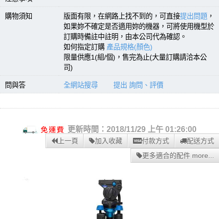
購物須知
版面有限，在網路上找不到的，可直接
提出問題
，
如果妳不確定是否適用妳的機器，可將使用機型於
訂購時備註中註明，由本公司代為確認。
如何指定訂購
產品規格(顏色)
限量供應1(組/個)，售完為止(大量訂購請洽本公
司)
問與答
全網站搜尋
提出 詢問、評價
更新時間：2018/11/29 上午 01:26:00
上一頁
加入收藏
付款方式
配送方式
更多適合的配件 more...