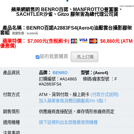
蘋果網銷售的 BENRO百諾、MANFROTTO曼富圖、
SACHTLER沙雀、Gitzo 腳架皆為總代理公司貨
產品名稱：BENRO百諾A2883FS4(Aero4)油壓雲台攝影腳架
套組
建議售價：
9,000元
蘋果特價： $7,000元(含稅刷卡)
$6,860元 (ATM
優惠價)
是的我要購買
產品資訊
品牌：
BENRO
型號：(Aero4)
訂購編號：#A14865 條碼/廠家型號 ：F
#A2883FS4
付款方式
ATM、貨到付款、線上刷卡
(付款方式說明)
加入蘋果會員消費回饋最高3% S點！
銷售情形
供應廠商直接配送，庫存情形依廠商而定
適用機種
按下這裡列出全部推薦使用機種
注意事項