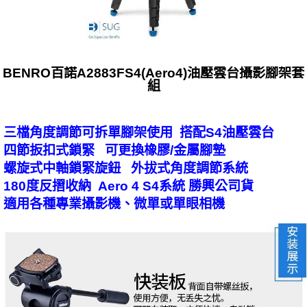
BENRO百諾A2883FS4(Aero4)油壓雲台攝影腳架套
組
三檔角度調節可拆單腳架使用 搭配S4油壓雲台
四節扳扣式鎖緊 可更換橡膠/金屬腳墊
螺旋式中軸鎖緊旋鈕 外拔式角度調節系統
180度反摺收納 Aero 4 S4系統 勝興公司貨
適用各種專業攝影機、微單或單眼相機