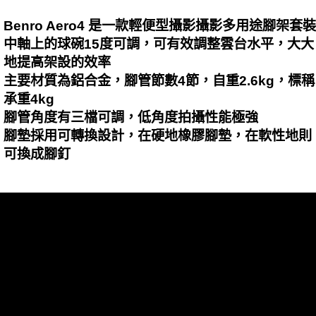
Benro Aero4 是一款輕便型攝影攝影多用途腳架套裝
中軸上的球碗15度可調，可有效調整雲台水平，大大
地提高架設的效率
主要材質為鋁合金，腳管節數4節，自重2.6kg，標稱
承重4kg
腳管角度有三檔可調，低角度拍攝性能極強
腳墊採用可轉換設計，在硬地橡膠腳墊，在軟性地則
可換成腳釘