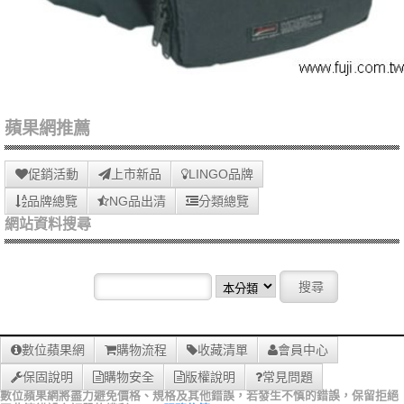
蘋果網推薦
促銷活動
上市新品
LINGO品牌
品牌總覽
NG品出清
分類總覽
網站資料搜尋
數位蘋果網
購物流程
收藏清單
會員中心
保固說明
購物安全
版權說明
常見問題
數位蘋果網將盡力避免價格、規格及其他錯誤，若發生不慎的錯誤，保留拒絕