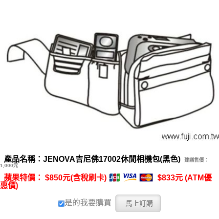
產品名稱：JENOVA吉尼佛17002休閒相機包(黑色)
建議售價：
1,000元
蘋果特價： $850元(含稅刷卡)
$833元 (ATM優
惠價)
是的我要購買