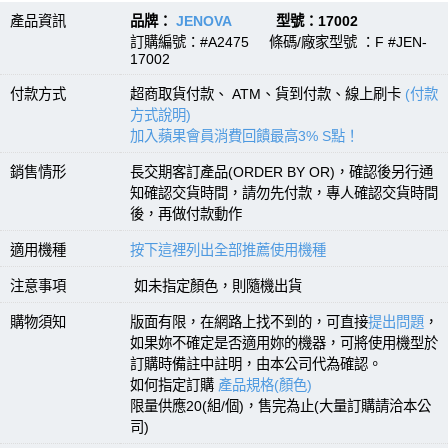
產品資訊
品牌：
JENOVA
型號：17002
訂購編號：#A2475 條碼/廠家型號 ：F #JEN-
17002
付款方式
超商取貨付款、 ATM、貨到付款、線上刷卡
(付款
方式說明)
加入蘋果會員消費回饋最高3% S點！
銷售情形
長交期客訂產品(ORDER BY OR)，確認後另行通
知確認交貨時間，請勿先付款，專人確認交貨時間
後，再做付款動作
適用機種
按下這裡列出全部推薦使用機種
注意事項
如未指定顏色，則隨機出貨
購物須知
版面有限，在網路上找不到的，可直接
提出問題
，
如果妳不確定是否適用妳的機器，可將使用機型於
訂購時備註中註明，由本公司代為確認。
如何指定訂購
產品規格(顏色)
限量供應20(組/個)，售完為止(大量訂購請洽本公
司)