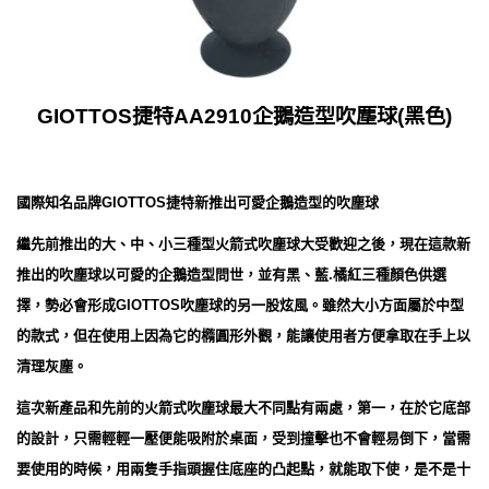
GIOTTOS捷特AA2910企鵝造型吹塵球(黑色)
國際知名品牌GIOTTOS捷特新推出可愛企鵝造型的吹塵球
繼先前推出的大、中、小三種型火箭式吹塵球大受歡迎之後，現在這款新
推出的吹塵球以可愛的企鵝造型問世，並有黑、藍.橘紅三種顏色供選
擇，勢必會形成GIOTTOS吹塵球的另一股炫風。雖然大小方面屬於中型
的款式，但在使用上因為它的橢圓形外觀，能讓使用者方便拿取在手上以
清理灰塵。
這次新產品和先前的火箭式吹塵球最大不同點有兩處，第一，在於它底部
的設計，只需輕輕一壓便能吸附於桌面，受到撞擊也不會輕易倒下，當需
要使用的時候，用兩隻手指頭握住底座的凸起點，就能取下使，是不是十