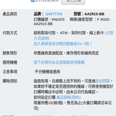
是的我要購買
產品資訊
品牌：
GIOTTOS
型號：AA2910-BB
訂購編號：#A6203 條碼/廠家型號 ：F #GIO-
AA2910-BB
付款方式
超商取貨付款、 ATM、貨到付款、線上刷卡
(付款
方式說明)
加入蘋果會員消費回饋最高3% S點！
銷售情形
供應廠商直接配送，庫存情形依廠商而定
適用機種
按下這裡列出全部推薦使用機種
注意事項
不分機種皆適用
購物須知
版面有限，在網路上找不到的，可直接
提出問題
，
如果妳不確定是否適用妳的機器，可將使用機型於
訂購時備註中註明，由本公司代為確認。
如何指定訂購
產品規格(顏色)
限量供應10(組/個)，售完為止(大量訂購請洽本公
司)