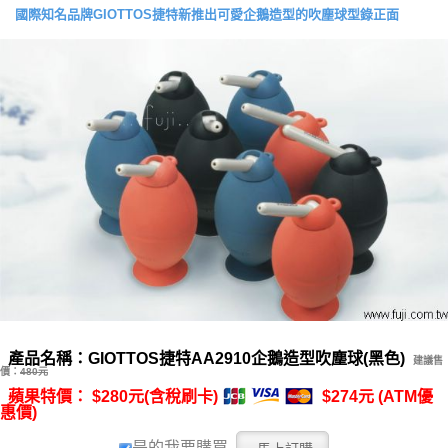
國際知名品牌GIOTTOS捷特新推出可愛企鵝造型的吹塵球型錄正面
產品名稱：GIOTTOS捷特AA2910企鵝造型吹塵球(黑色)
建議售
價：
480元
蘋果特價： $280元(含稅刷卡)
$274元 (ATM優
惠價)