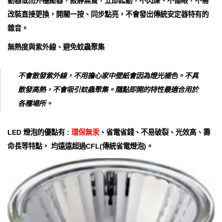
動器或而外穩壓器，寂靜無聲，立即起動，不閃爍、不傷眼，不需
改裝直接更換，開關一按、同步點亮，不會發出傳統安定器特有的
雜音。
無熱度與紫外線、避免蚊蟲聚集
不會散發紫外線，不用擔心家中壁紙會因為燈光褪色。不具
散發高熱，不會吸引蚊蟲聚集。隨點即開的特性最適合用於
各種場所。
LED 燈泡的優點有 :
環保無汞
、省電省錢、不易破裂、光效高、壽
命長等特點， 均遠遠超過CFL(傳統省電燈泡)。