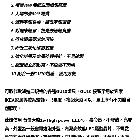
2.相當60W傳統白熾燈泡亮度
3.大幅節省80%電費
4.減輕空調負擔，降低空調電費
5.對健康無害，視覺舒適無負擔
6.符合環保要求無污染
7.降低二氧化碳排放量
8.強化塑膠及金屬外殼設計，不易破裂
9.開燈後立即點亮，不延遲不閃爍
10.配合一般GU10燈座，使用方便
可取代歐洲進口規格的各種GU10燈具，GU10 接頭常用於宜家
IKEA家居等歐系燈飾，只要取下換起來就可以，馬上享有不閃爍自
然照明。
此燈使用 台灣大廠1w High power LED*6，壽命長，不發熱，亮度
高，外型為一般省電燈泡外型，內藏高效能LED驅動晶片，不需啟