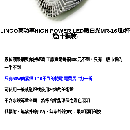
LINGO高功率HIGH POWER LED暖白光MR-16燈/杯
燈(十顆裝)
數位蘋果網與你拼經濟 工廠直銷每顆300元不到，只有一般市價的
一半不到
只有50W鹵素燈 1/10不到的耗電 電費馬上打一折
可使用一般軌道燈或使用杯燈的美術燈
不含水銀等重金屬，為符合節能環保之綠色照明
低輻射、無紫外線(UV)、無紫外線(IR)，最新照明科技