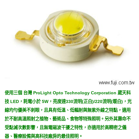
使用三個 台灣 ProLight Opto Technology Corporation 葳天科
技 LED，耗電小於 5W，亮度達330流明(正白)/220流明(暖白)，光
線均勻優美不刺眼，且具有低溫、低輻射與無紫外線之特點，適用
於不耐高溫照射之植物、藝術品、食物等特殊照明。另外其壽命不
受點滅次數影響，且無電磁波干擾之特性，亦適用於高精密之儀
器、醫療設備與高科技廠房的最佳照明。