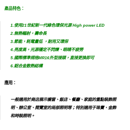
產品特色：
1.使用21世紀新一代綠色環保光源 High power LED
2.無熱輻射，壽命長
3.節能，耗電量低 ，耐用又環保
4.亮度高，光源穩定不閃爍、眼睛不疲勞
5.國際標準規格MR16外型接頭，直接更換即可
6.鋁合金散熱結構
應用：
一般適用於商店展示櫥窗、飯店、餐廳、家庭的重點裝飾照
明、辦公室、閱覽室的局部照明等；特別適用于珠寶、金飾
和時裝照明。