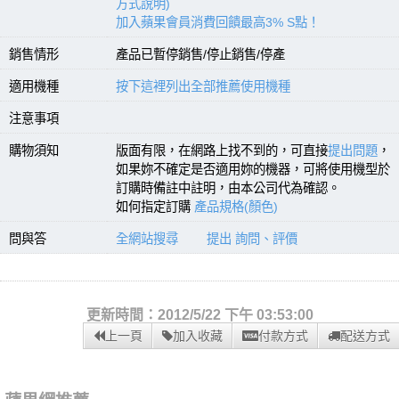
方式說明)
加入蘋果會員消費回饋最高3% S點！
銷售情形
產品已暫停銷售/停止銷售/停產
適用機種
按下這裡列出全部推薦使用機種
注意事項
購物須知
版面有限，在網路上找不到的，可直接
提出問題
，
如果妳不確定是否適用妳的機器，可將使用機型於
訂購時備註中註明，由本公司代為確認。
如何指定訂購
產品規格(顏色)
問與答
全網站搜尋
提出 詢問、評價
更新時間：2012/5/22 下午 03:53:00
上一頁
加入收藏
付款方式
配送方式