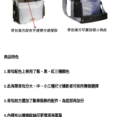
商品特色
1.背包配色上善用了藍、黑、紅三種顏色
2.此海軍背包分大、中、小三種尺寸攝影者可依所需做選擇
3.背包前方還加了勳章裝飾的配件，為造型再加分
4.內裡布以橫條紋絲印更增添海軍風