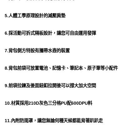
5.人體工學原理設計的減壓肩墊
6.採活動可拆式隔板設計，讓您可自由運用發揮
7.背包側方特設有攜帶水壺的裝置
8.背包前袋可放置電池、記憶卡、筆記本、原子筆等小配件
9.前袋拉鍊及後面鈕釦拉開後可以撐大加大空間
10.材質採用210D灰色三分格PU配600DPU料
11.內附防雨罩，讓您無論何種天候都能背著趴趴走