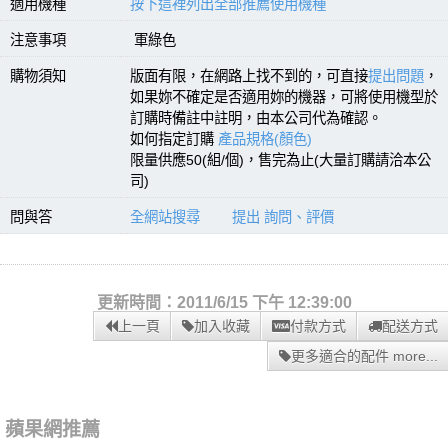
適用機種
按下這裡列出全部推薦使用機種
注意事項
軍綠色
購物須知
版面有限，在網路上找不到的，可直接
提出問題
，
如果妳不確定是否適用妳的機器，可將使用機型於
訂購時備註中註明，由本公司代為確認。
如何指定訂購
產品規格(顏色)
限量供應50(組/個)，售完為止(大量訂購請洽本公
司)
問與答
全網站搜尋
提出 詢問、評價
更新時間：2011/6/15 下午 12:39:00
上一頁
加入收藏
付款方式
配送方式
更多適合的配件 more...
蘋果網推薦