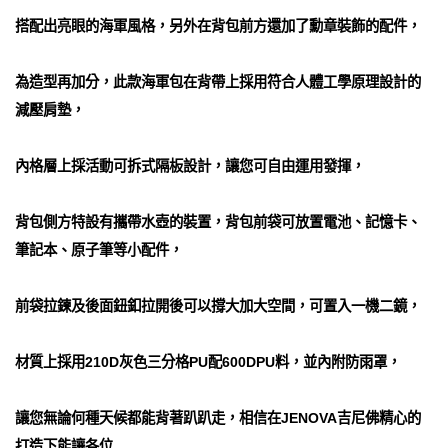
搭配出亮眼的海軍風格，另外在背包前方還加了勳章裝飾的配件，
為造型再加分，此款海軍包在背帶上採用符合人體工學原理設計的
減壓肩墊，
內格層上採活動可拆式隔板設計，讓您可自由運用發揮，
背包側方特設有攜帶水壺的裝置，背包前袋可放置電池、記憶卡、
筆記本、原子筆等小配件，
前袋拉鍊及後面鈕釦拉開後可以撐大加大空間，可置入一機二鏡，
材質上採用210D灰色三分格PU配600DPU料，並內附防雨罩，
讓您無論何種天候都能背著趴趴走，相信在JENOVA吉尼佛精心的
打造下能讓各位