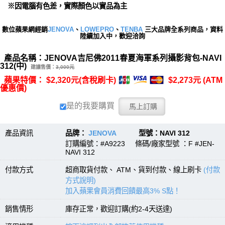
※因電腦有色差，實際顏色以實品為主
數位蘋果網經銷
JENOVA
、
LOWEPRO
、
TENBA
三大品牌全系列商品，資料
陸續加入中，歡迎洽詢
產品名稱：JENOVA吉尼佛2011春夏海軍系列攝影背包-NAVI
312(中)
建議售價：
3,000元
蘋果特價： $2,320元(含稅刷卡)
$2,273元 (ATM
優惠價)
是的我要購買
產品資訊
品牌：
JENOVA
型號：NAVI 312
訂購編號：#A9223 條碼/廠家型號 ：F #JEN-
NAVI 312
付款方式
超商取貨付款、 ATM、貨到付款、線上刷卡
(付款
方式說明)
加入蘋果會員消費回饋最高3% S點！
銷售情形
庫存正常，歡迎訂購(約2-4天送達)