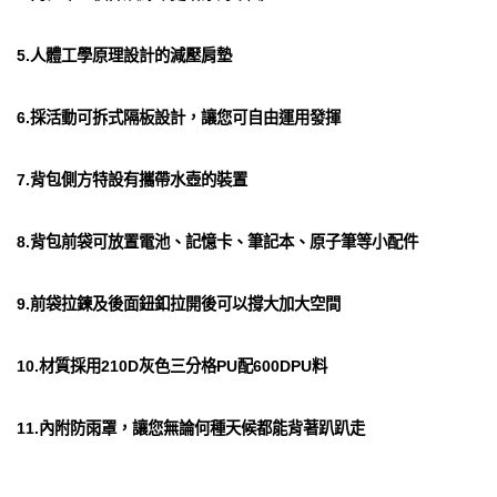
5.人體工學原理設計的減壓肩墊
6.採活動可拆式隔板設計，讓您可自由運用發揮
7.背包側方特設有攜帶水壺的裝置
8.背包前袋可放置電池、記憶卡、筆記本、原子筆等小配件
9.前袋拉鍊及後面鈕釦拉開後可以撐大加大空間
10.材質採用210D灰色三分格PU配600DPU料
11.內附防雨罩，讓您無論何種天候都能背著趴趴走