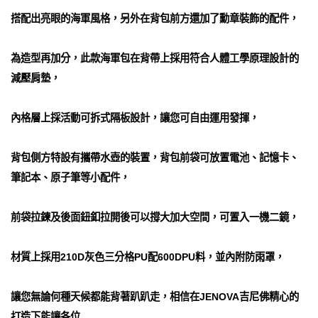
搭配出亮眼的海軍風格，另外在背包前方還加了勳章裝飾的配件，
為造型再加分，此款海軍包在背帶上採用符合人體工學原理設計的
減壓肩墊，
內格層上採活動可拆式隔板設計，讓您可自由運用發揮，
背包側方特設有攜帶水壺的裝置，背包前袋可放置電池、記憶卡、
筆記本、原子筆等小配件，
前袋拉鍊及後面鈕釦拉開後可以撐大加大空間，可置入一機二鏡，
材質上採用210D灰色三分格PU配600DPU料，並內附防雨罩，
讓您無論何種天候都能背著趴趴走，相信在JENOVA吉尼佛精心的
打造下能讓各位