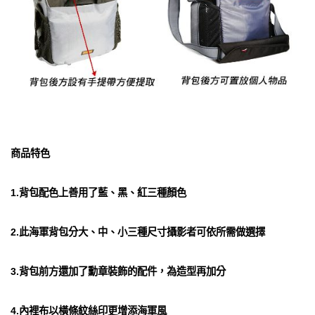
商品特色
1.背包配色上善用了藍、黑、紅三種顏色
2.此海軍背包分大、中、小三種尺寸攝影者可依所需做選擇
3.背包前方還加了勳章裝飾的配件，為造型再加分
4.內裡布以橫條紋絲印更增添海軍風