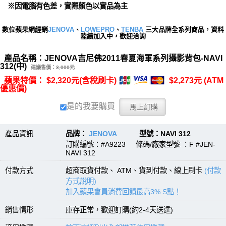
※因電腦有色差，實際顏色以實品為主
數位蘋果網經銷
JENOVA
、
LOWEPRO
、
TENBA
三大品牌全系列商品，資料
陸續加入中，歡迎洽詢
產品名稱：JENOVA吉尼佛2011春夏海軍系列攝影背包-NAVI
312(中)
建議售價：
3,000元
蘋果特價： $2,320元(含稅刷卡)
$2,273元 (ATM
優惠價)
是的我要購買
產品資訊
品牌：
JENOVA
型號：NAVI 312
訂購編號：#A9223 條碼/廠家型號 ：F #JEN-
NAVI 312
付款方式
超商取貨付款、 ATM、貨到付款、線上刷卡
(付款
方式說明)
加入蘋果會員消費回饋最高3% S點！
銷售情形
庫存正常，歡迎訂購(約2-4天送達)