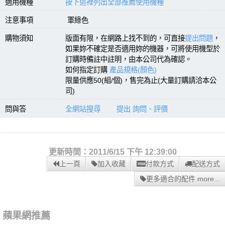
適用機種
按下這裡列出全部推薦使用機種
注意事項
軍綠色
購物須知
版面有限，在網路上找不到的，可直接
提出問題
，
如果妳不確定是否適用妳的機器，可將使用機型於
訂購時備註中註明，由本公司代為確認。
如何指定訂購
產品規格(顏色)
限量供應50(組/個)，售完為止(大量訂購請洽本公
司)
問與答
全網站搜尋
提出 詢問、評價
更新時間：2011/6/15 下午 12:39:00
上一頁
加入收藏
付款方式
配送方式
更多適合的配件 more...
蘋果網推薦